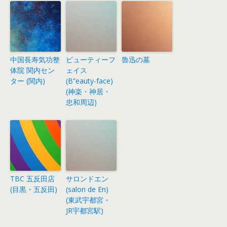
中国長寿気功整
ビューティーフ
魯迅の墓
体院 関内セン
ェイス
ター (関内)
(B”eauty-face)
(神楽・神居・
忠和周辺)
TBC 五反田店
サロンドエン
(目黒・五反田)
(salon de En)
(東武宇都宮・
JR宇都宮駅)