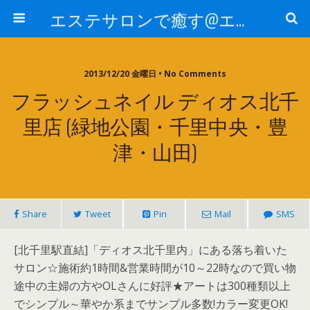
エステサロンで癒す@エステ～全国エステ情報
2013/12/20 金曜日 • No Comments
フラッシュネイル ディオス北千
里店 (緑地公園・千里中央・豊
津・山田)
Share
Tweet
Pin
Mail
SMS
[北千里駅直結]「ディオス北千里内」にある落ち着いた
サロン☆施術約1時間&営業時間が10～22時なので買い物
途中の主婦の方やOLさんに好評★アートは300種類以上
でシンプル～華やか系までサンプル多数!カラー変更OK!