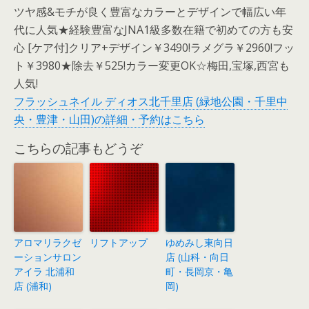
ツヤ感&モチが良く豊富なカラーとデザインで幅広い年
代に人気★経験豊富なJNA1級多数在籍で初めての方も安
心 [ケア付]クリア+デザイン￥3490!ラメグラ￥2960!フッ
ト￥3980★除去￥525!カラー変更OK☆梅田,宝塚,西宮も
人気!
フラッシュネイル ディオス北千里店 (緑地公園・千里中
央・豊津・山田)の詳細・予約はこちら
こちらの記事もどうぞ
アロマリラクゼ
リフトアップ
ゆめみし東向日
ーションサロン
店 (山科・向日
アイラ 北浦和
町・長岡京・亀
店 (浦和)
岡)