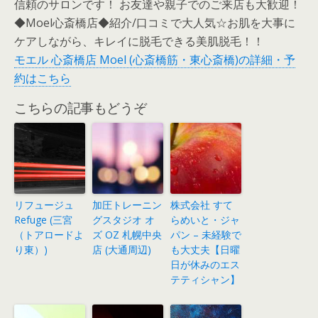
信頼のサロンです！ お友達や親子でのご来店も大歓迎！
◆Moel心斎橋店◆紹介/口コミで大人気☆お肌を大事に
ケアしながら、キレイに脱毛できる美肌脱毛！！
モエル 心斎橋店 Moel (心斎橋筋・東心斎橋)の詳細・予
約はこちら
こちらの記事もどうぞ
リフュージュ
加圧トレーニン
株式会社 すて
Refuge (三宮
グスタジオ オ
らめいと・ジャ
（トアロードよ
ズ OZ 札幌中央
パン – 未経験で
り東）)
店 (大通周辺)
も大丈夫【日曜
日が休みのエス
テティシャン】