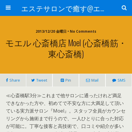
エステサロンで癒す@エステ～全国エステ情報
2013/12/20 金曜日 • No Comments
モエル 心斎橋店 Moel (心斎橋筋・
東心斎橋)
Share
Tweet
Pin
Mail
SMS
≪心斎橋駅3分≫これまで他サロンに通ったけれど満足
できなかった方や、初めてで不安な方に大満足して頂い
ている実力派サロン『Moel』。スタッフ全員がカウンセ
リングから施術まで行うので、一人ひとりに合った対応
が可能に。丁寧な接客と高技術で、口コミや紹介が多い