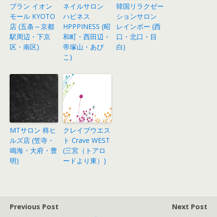
ブラン イオン
ネイルサロン
韓国リラクゼー
モール KYOTO
ハピネス
ションサロン
店 (五条～京都
HPPPINESS (昭
レインボー (西
駅周辺・下京
和町・西田辺・
口・北口・目
区・南区)
帝塚山・あび
白)
こ)
MTサロン 柊ヒ
クレイブウエス
ルズ店 (笠寺・
ト Crave WEST
鳴海・大府・豊
(三宮（トアロ
明)
ードより東）)
Previous Post
Next Post