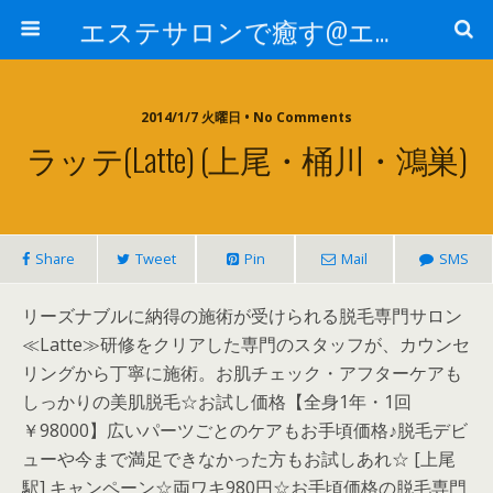
エステサロンで癒す@エステ～全国エステ情報
2014/1/7 火曜日 • No Comments
ラッテ(Latte) (上尾・桶川・鴻巣)
Share
Tweet
Pin
Mail
SMS
リーズナブルに納得の施術が受けられる脱毛専門サロン
≪Latte≫研修をクリアした専門のスタッフが、カウンセ
リングから丁寧に施術。お肌チェック・アフターケアも
しっかりの美肌脱毛☆お試し価格【全身1年・1回
￥98000】広いパーツごとのケアもお手頃価格♪脱毛デビ
ューや今まで満足できなかった方もお試しあれ☆ [上尾
駅] キャンペーン☆両ワキ980円☆お手頃価格の脱毛専門