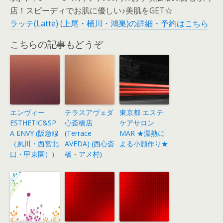
店！スピーディでお肌に優しい♪美肌をGET☆
ラッテ(Latte) (上尾・桶川・鴻巣)の詳細・予約はこちら
こちらの記事もどうぞ
エンヴィー
テラスアヴェダ
東京都 エステ
ESTHETIC&SP
心斎橋店
ケアサロン
A ENVY (阪急線
(Terrace
MAR ★温熱に
（夙川・西宮北
AVEDA) (西心斎
よる小顔作り★
口・甲東園）)
橋・アメ村)