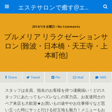
エステサロンで癒す@エステ～全国エステ情報
2014/1/8 水曜日 • No Comments
プルメリア リラクゼーションサ
ロン (難波・日本橋・天王寺・上
本町他)
Share
Tweet
Pin
Mail
SMS
スタッフは全員、指名のお客様を持つ凄腕揃い！どのス
タッフにあたってもハズレなしの実力店。お友達同士の
ペア来店も大歓迎★お買いもの途中やお仕事帰りなど思
い立った時にサッと行ける好立地も魅力！メニューもお