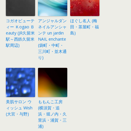
コガオビューテ
アンジャルダン
ほぐし名人 (梅
ィー Ｋogao Ｂ
ネイルアンシャ
田・茶屋町・福
eauty (JR久留米
ンテ un jardin
島)
駅～西鉄久留米
NAIL enchante
駅周辺)
(袋町・中町・
三川町・並木通
り)
美肌サロン ウ
ももんこ工房
ィッシュ Wish
(横須賀・追
(大宮・与野)
浜・堀ノ内・久
里浜・浦賀・三
浦)