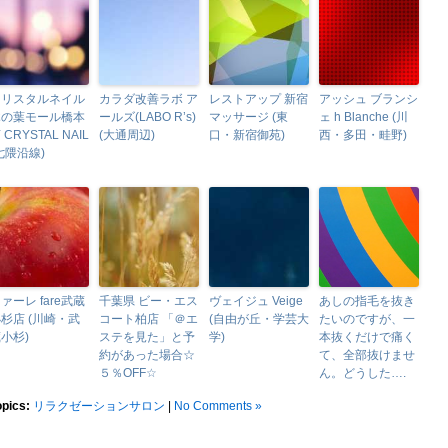
クリスタルネイル
カラダ改善ラボ ア
レストアップ 新宿
アッシュ ブランシ
木の葉モール橋本
ールズ(LABO R’s)
マッサージ (東
ェ h Blanche (川
 CRYSTAL NAIL
(大通周辺)
口・新宿御苑)
西・多田・畦野)
七隈沿線)
ァーレ fare武蔵
千葉県 ビー・エス
ヴェイジュ Veige
あしの指毛を抜き
杉店 (川崎・武
コート柏店 「＠エ
(自由が丘・学芸大
たいのですが、一
小杉)
ステを見た」と予
学)
本抜くだけで痛く
約があった場合☆
て、全部抜けませ
５％OFF☆
ん。どうした….
opics:
リラクゼーションサロン
|
No Comments »