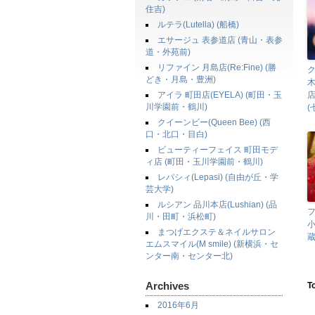
住吉)
ルテラ(Lutella) (船橋)
エサージュ 表参道店 (青山・表参
道・外苑前)
リファイン 月島店(Re:Fine) (勝
どき・月島・豊洲)
アイラ 町田店(EYELA) (町田・玉
店
川学園前・鶴川)
(
クイーンビー(Queen Bee) (西
口・北口・目白)
ビューティーフェイス 町田モデ
ィ店 (町田・玉川学園前・鶴川)
レパシィ(Lepasi) (自由が丘・学
芸大学)
ルシアン 品川本店(Lushian) (品
フ
川・田町・浜松町)
小
まつげエクステ＆ネイルサロン
蔵
エムスマイル(M smile) (新横浜・セ
ンター南・センター北)
Archives
T
2016年6月