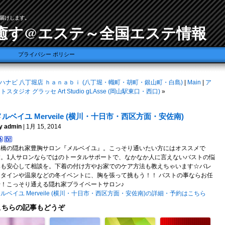
届けします。
癒す@エステ～全国エステ情報
プライバシー ポリシー
ハナビ 八丁堀店 ｈａｎａｂｉ (八丁堀・幟町・胡町・銀山町・白島)
|
Main
|
ア
トスタジオ グラッセ Art Studio gLAsse (岡山駅東口・西口)
»
メルベイユ Merveile (横川・十日市・西区方面・安佐南)
y admin
| 1月 15, 2014
土橋の隠れ家豊胸サロン『メルベイユ』。こっそり通いたい方にはオススメで
す。1人サロンならではのトータルサポートで、なかなか人に言えないバストの悩
みも安心して相談を。下着の付け方やお家でのケア方法も教えちゃいます☆バレ
ンタインや温泉などの冬イベントに、胸を張って挑もう！！ バストの事ならお任
せ！こっそり通える隠れ家プライベートサロン♪
ルベイユ Merveile (横川・十日市・西区方面・安佐南)の詳細・予約はこちら
こちらの記事もどうぞ