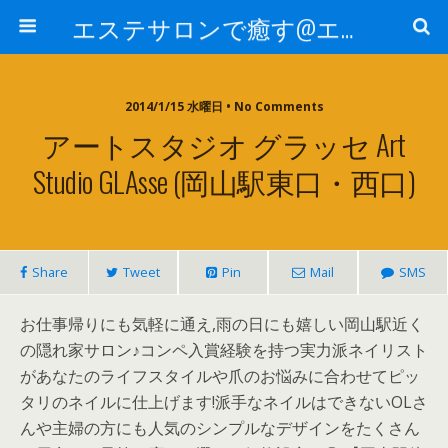
エステサロンで癒す@エステ～全国エステ情報
2014/1/15 水曜日 • No Comments
アートスタジオ グラッセ Art
Studio GLAsse (岡山駅東口・西口)
Share
Tweet
Pin
Mail
SMS
お仕事帰りにも気軽に通え,雨の日にも嬉しい岡山駅近く
の隠れ家サロン♪コンペ入賞経験を持つ実力派ネイリスト
があなたのライフスタイルや爪のお悩みに合わせてピッ
タリのネイルに仕上げます!派手なネイルはできないOLさ
んや主婦の方にも人気のシンプルなデザインをたくさん