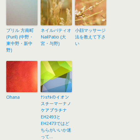
プリル 方南町
ネイルパティオ
小顔マッサージ
(Puril) (中野・
NailPatio (大
法を教えて下さ
東中野・新中
宮・与野)
い
野)
Ohana
ﾅｼｮﾅﾙのイオン
スチーマーナノ
ケアプラチナ
EH2493と
EH2473ではど
ちらがいいか迷
って…