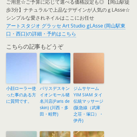
ご用意☆ご予算に応じて選べる価格設定も◎ 【岡山駅徒
歩3分】ナチュラルで上品なデザインが人気のｇLAsse☆
シンプルな愛されネイルはここにお任せ
アートスタジオ グラッセ Art Studio gLAsse (岡山駅東
口・西口)の詳細・予約はこちら
こちらの記事もどうぞ
小顔ローラー使
パリスデスキン
ジムサヤーム
った事のある方
イオンモール猪
YIM SIAM タイ
に質問です。
名川店(Paris de
伝統マッサージ
skin) (川西・多
(阪急線（武庫
田・畦野)
之荘・塚口）・
伊丹)