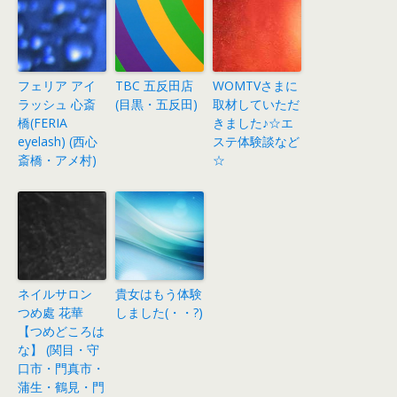
フェリア アイ
TBC 五反田店
WOMTVさまに
ラッシュ 心斎
(目黒・五反田)
取材していただ
橋(FERIA
きました♪☆エ
eyelash) (西心
ステ体験談など
斎橋・アメ村)
☆
ネイルサロン
貴女はもう体験
つめ處 花華
しました(・・?)
【つめどころは
な】 (関目・守
口市・門真市・
蒲生・鶴見・門