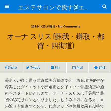
エステサロンで癒す@エステ～全国エステ情報
2014/1/23 木曜日 • No Comments
オーナ スリス (蘇我・鎌取・都
賀・四街道)
Share
Tweet
Pin
Mail
SMS
著名人が多く通う西倉式美容整体協会 西倉瑞博先生が
考案したダイエット小顔矯正とダイエット骨盤矯正の施
術をスタートいたします。オーナ・スリスは千葉県で最
初の認定サロンとなりました。むくみの気になる方、血
の巡りも促進するので、代謝アップや美肌効果も期待で