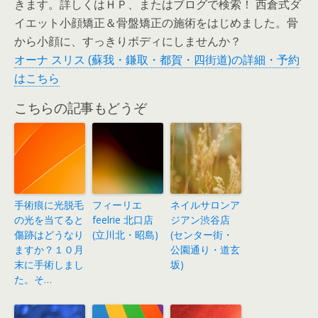
きます。詳しくはＨＰ、またはブログで検索！ 西倉式ダ
イエット小顔矯正＆骨盤矯正の施術をはじめました。骨
から小顔に、すっきりボディにしませんか？
オーナ スリス (蘇我・鎌取・都賀・四街道)の詳細・予約
はこちら
こちらの記事もどうぞ
手術痕に光脱毛
フィーリエ
ネイルサロンア
の光を当てると
feelrie 北口店
ジアン渋谷店
傷跡はどうなり
(立川北・昭島)
(センター街・
ますか？１０月
公園通り・道玄
末に手術しまし
坂)
た。そ…