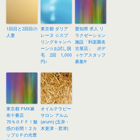
1回目と2回目の
東京都 ダリア
愛知県 求人 リ
人妻
レーヌ ☆スプ
ラクゼーション
リングキャンペ
施設「利楽園名
ーン☆お試し脱
古屋店」 ボデ
毛 2回 1,000
ィケアスタッフ
円♪
募集!!!
東京都 PMK麻
オイルテラピー
布十番店
サロン アルム
70％ＯＦＦ！魅
(arum) (五井・
惑の谷間！２カ
木更津・君津)
ップＵＰの光豊