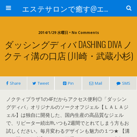
エステサロンで癒す@エステ～全国エステ情報
2014/1/29 水曜日 • No Comments
ダッシングディバ DASHING DIVA ノ
クティ溝の口店 (川崎・武蔵小杉)
Share
Tweet
Pin
Mail
SMS
ノクティプラザ1の4Fだからアクセス便利◎「ダッシン
グディバ」オリジナルのソークオフジェル【ＬＡＬＡジ
ェル】は独自に開発した、国内生産の高品質なジェル
で、リピーター続出!!!いつも2週間でとれてしまう方もお
試しください。毎月変わるデザインも魅力の１つ★ 【溝