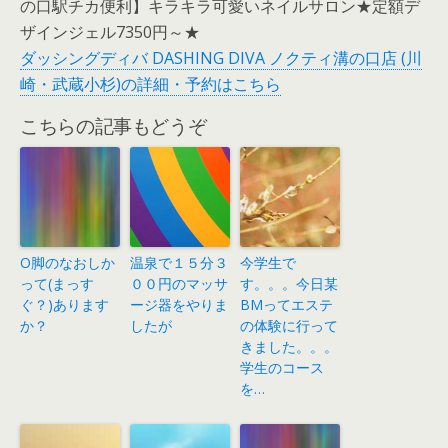
の口駅チカ便利】キラキラ可愛いネイルサロン★定額デ
ザインジェル7350円～★
ダッシングディバ DASHING DIVA ノクティ溝の口店 (川
崎・武蔵小杉)の詳細・予約はこちら
こちらの記事もどうぞ
O脚のなおしか
温泉で１５分３
今学生で
って(まっす
００円のマッサ
す。。。今日某
ぐ？)あります
ージ器をやりま
BMってエステ
か？
したが
の体験に行って
きました。。。
学生のコース
を…