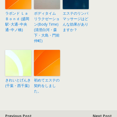
ラボンド Ｌａ
ボディタイム
エステのリンパ
Ｂｏｎｄ (盛岡
リラクゼーショ
マッサージはど
駅･大通･中央
ン(Body Time)
んな効果があり
通･中ノ橋)
(清澄白河・森
ますか？
下・大島・門前
仲町)
きれいとげんき
初めてエステの
(千葉・西千葉)
契約をしまし
た。
Previous Post
Next Post