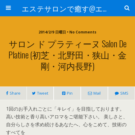
エステサロンで癒す@エステ～全国エステ情報
2014/2/9 日曜日 • No Comments
サロン ド プラティーヌ Salon De
Platine (初芝・北野田・狭山・金
剛・河内長野)
Share
Tweet
Pin
Mail
SMS
1回のお手入れごとに「キレイ」を目指しております。
高い技術と香り高いアロマをご堪能下さい。 美しさと、
自分らしさを求め続けるあなたへ、心をこめて、技術の
すべてを