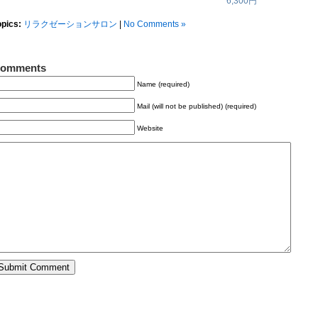
6,300円
opics:
リラクゼーションサロン
|
No Comments »
omments
Name (required)
Mail (will not be published) (required)
Website