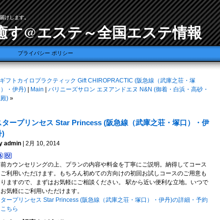
届けします。
癒す@エステ～全国エステ情報
プライバシー ポリシー
ギフトカイロプラクティック Gift CHIROPRACTIC (阪急線（武庫之荘・塚
）・伊丹)
|
Main
|
バリニーズサロン エヌアンドエヌ N&N (御着・白浜・高砂・
殿)
»
スタープリンセス Star Princess (阪急線（武庫之荘・塚口）・伊
)
y admin
| 2月 10, 2014
事前カウンセリングの上、プランの内容や料金を丁寧にご説明。納得してコース
をご利用いただけます。もちろん初めての方向けの初回お試しコースのご用意も
ありますので、まずはお気軽にご相談ください。 駅から近い便利な立地。いつで
もお気軽にご利用いただけます。
タープリンセス Star Princess (阪急線（武庫之荘・塚口）・伊丹)の詳細・予約
はこちら