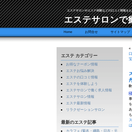
エステサロンやエステ体験などの口コミ情報をお
エステサロンで
Home
お問合せ
サイトマップ
«
口
エステ カテゴリー
宝
お得なクーポン情報
エステお悩み解決
エステの口コミ情報
丹
エステを体験しよう
B
エステサロンで働く求人情報
エステサロン情報
エステ最新情報
リラクゼーションサロン
ス
最新のエステ記事
カラフェ (菊名・綱島・日吉・元