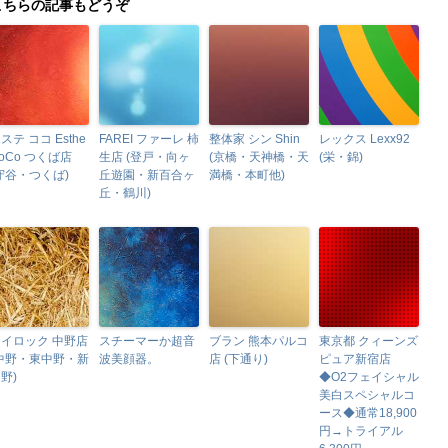
こちらの記事もどうぞ
ステ ココ Esthe
FAREI ファーレ 柿
整体家 シン Shin
レックス Lexx92
oCo つくば店
生店 (登戸・向ヶ
(京橋・天神橋・天
(栄・錦)
守谷・つくば)
丘遊園・新百合ヶ
満橋・本町他)
丘・鶴川)
イロック 中野店
スチーマーか超音
ブラン 熊本パルコ
東京都 クィーンズ
(中野・東中野・新
波美顔器。
店 (下通り)
ピュア新宿店
野)
◆O2フェイシャル
美白スペシャルコ
ース◆通常18,900
円→トライアル