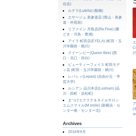
住吉)
ルテラ(Lutella) (船橋)
エサージュ 表参道店 (青山・表参
道・外苑前)
リファイン 月島店(Re:Fine) (勝
どき・月島・豊洲)
アイラ 町田店(EYELA) (町田・玉
エ
川学園前・鶴川)
C
クイーンビー(Queen Bee) (西
(
口・北口・目白)
ビューティーフェイス 町田モデ
ィ店 (町田・玉川学園前・鶴川)
レパシィ(Lepasi) (自由が丘・学
芸大学)
ルシアン 品川本店(Lushian) (品
川・田町・浜松町)
まつげエクステ＆ネイルサロン
ア
エムスマイル(M smile) (新横浜・セ
ンター南・センター北)
中
Archives
2016年6月