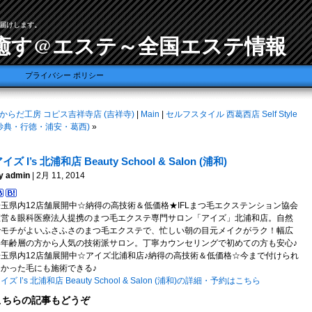
届けします。
癒す@エステ～全国エステ情報
プライバシー ポリシー
からだ工房 コピス吉祥寺店 (吉祥寺)
|
Main
|
セルフスタイル 西葛西店 Self Style
妙典・行徳・浦安・葛西)
»
イズ I’s 北浦和店 Beauty School & Salon (浦和)
y admin
| 2月 11, 2014
埼玉県内12店舗展開中☆納得の高技術＆低価格★IFLまつ毛エクステンション協会
直営＆眼科医療法人提携のまつ毛エクステ専門サロン「アイズ」北浦和店。自然
でモチがよいふさふさのまつ毛エクステで、忙しい朝の目元メイクがラク！幅広
い年齢層の方から人気の技術派サロン。丁寧カウンセリングで初めての方も安心♪
埼玉県内12店舗展開中☆アイズ北浦和店♪納得の高技術＆低価格☆今まで付けられ
なかった毛にも施術できる♪
イズ I’s 北浦和店 Beauty School & Salon (浦和)の詳細・予約はこちら
こちらの記事もどうぞ