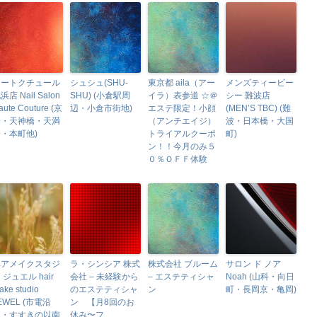
オートクチュール
シュシュ(SHU-
東京都 aila（アー
メンズティービー
浜店 Nail Salon
SHU) (小倉駅周
イラ）表参道 ☆＠
シー 難波店
aute Couture (京
辺・小倉市街地)
エステ限定！小顔
(MEN’S TBC) (難
橋・天神橋・天満
（アンチエイジ）
波・日本橋・大国
・本町他)
トライアルクーポ
町)
ン！！今月のみ５
０％ＯＦＦ体験
ヘアメイクスタジ
ラ・シンシア 株式
株式会社 ブルーム
サロン ド ノア
 ジュエル hair
会社 – 未経験から
– エステティシャ
Noah (山科・向日
ake studio
のエステティシャ
ン
町・長岡京・亀岡)
EWEL (市電沿
ン 【月8回のお
線・すすきの以南
休み〜フ..