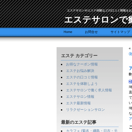
エステサロンやエステ体験などの口コミ情報をお
エステサロンで
Home
お問合せ
サイトマップ
«
(
エステ カテゴリー
お得なクーポン情報
ア
エステお悩み解決
B
エステの口コミ情報
エステを体験しよう
エステサロンで働く求人情報
エステサロン情報
エステ最新情報
リラクゼーションサロン
ア
最新のエステ記事
カラフェ (菊名・綱島・日吉・元