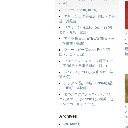
住吉)
ルテラ(Lutella) (船橋)
エサージュ 表参道店 (青山・表参
道・外苑前)
リファイン 月島店(Re:Fine) (勝
どき・月島・豊洲)
アイラ 町田店(EYELA) (町田・玉
北
川学園前・鶴川)
H
クイーンビー(Queen Bee) (西
橋
口・北口・目白)
ビューティーフェイス 町田モデ
ィ店 (町田・玉川学園前・鶴川)
レパシィ(Lepasi) (自由が丘・学
芸大学)
ルシアン 品川本店(Lushian) (品
川・田町・浜松町)
まつげエクステ＆ネイルサロン
エムスマイル(M smile) (新横浜・セ
ンター南・センター北)
オ
Archives
m
J
2016年6月