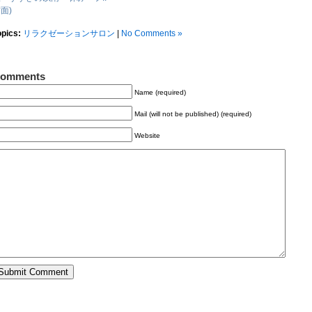
面)
opics:
リラクゼーションサロン
|
No Comments »
omments
Name (required)
Mail (will not be published) (required)
Website