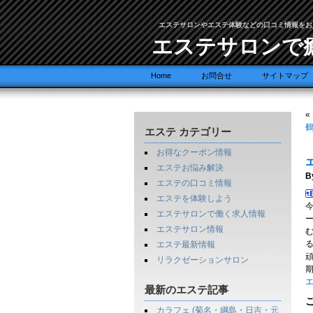
エステサロンやエステ体験などの口コミ情報をお
エステサロンで
Home
お問合せ
サイトマップ
«
鶴
エステ カテゴリー
お得なクーポン情報
エステお悩み解決
B
エステの口コミ情報
エステを体験しよう
エステサロンで働く求人情報
エステサロン情報
エステ最新情報
頑
リラクゼーションサロン
エ
最新のエステ記事
カラフェ (菊名・綱島・日吉・元