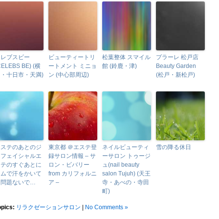
セレブスビー
ビューティートリ
松葉整体 スマイル
プラーレ 松戸店
CELEBS BE) (横
ートメント ミニョ
館 (鈴鹿・津)
Beauty Garden
川・十日市・天満)
ン (中心部周辺)
(松戸・新松戸)
エステのあとのジ
東京都 ＠エステ登
ネイルビューティ
雪の降る休日
ムフェイシャルエ
録サロン情報 – サ
ーサロン トゥージ
ステのすぐあとに
ロン・ビバリー
ュ(nail beauty
ジムで汗をかいて
from カリフォルニ
salon Tujuh) (天王
も問題ないで…
ア –
寺・あべの・寺田
町)
opics:
リラクゼーションサロン
|
No Comments »