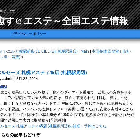
届けします。
癒す@エステ～全国エステ情報
プライバシー ポリシー
ルシエル 札幌駅前店(LE CIEL+B) (札幌駅周辺)
|
Main
|
中国整体 回復堂 (川越・
ヶ島・若葉)
»
エルセーヌ 札幌アスティ45店 (札幌駅周辺)
y admin
| 2月 28, 2014
今度こそ結果出したい人を救う！数々のダイエット番組で、芸能人の変身をサポ
ート！TVで話題の実力★人気の秘密は、独自に研究された【揉む、流す、つか
む、叩く】など多彩な強力ハンドテク!!初めは強いと感じても徐々に気持ち良くな
るから不思議。パンパンの太脚もスッキリ美脚に♪通うたびに変化を実感するから
張れる！ 1回1回着実に!!体験90分￥1050☆TVで話題沸騰☆何度も実証された短
期間で結果出す実力に取材続々!予約殺到!
ルセーヌ 札幌アスティ45店 (札幌駅周辺)の詳細・予約はこちら
こちらの記事もどうぞ