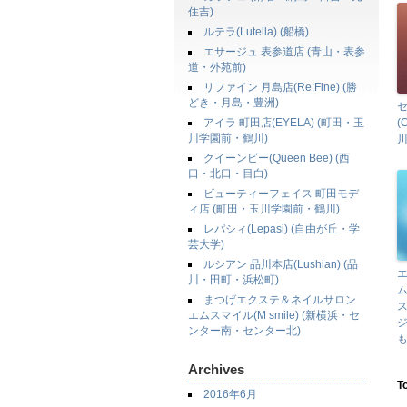
住吉)
ルテラ(Lutella) (船橋)
エサージュ 表参道店 (青山・表参
道・外苑前)
リファイン 月島店(Re:Fine) (勝
どき・月島・豊洲)
アイラ 町田店(EYELA) (町田・玉
(
川学園前・鶴川)
クイーンビー(Queen Bee) (西
口・北口・目白)
ビューティーフェイス 町田モデ
ィ店 (町田・玉川学園前・鶴川)
レパシィ(Lepasi) (自由が丘・学
芸大学)
ルシアン 品川本店(Lushian) (品
川・田町・浜松町)
まつげエクステ＆ネイルサロン
エムスマイル(M smile) (新横浜・セ
ンター南・センター北)
Archives
T
2016年6月