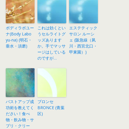
ボディラボユー
これは効くとい
エステティック
ナ(Body Labo
うセルライトグ
サロン ルーシ
yu-na) (明石・
ッズあります
ェ (阪急線（夙
垂水・須磨)
か。手でマッサ
川・西宮北口・
ージはしている
甲東園）)
のですが…
バストアップ成
ブロンセ
功術を教えてく
BRONCE (青葉
ださい！食べ
区)
物・飲み物・サ
プリ・クリー