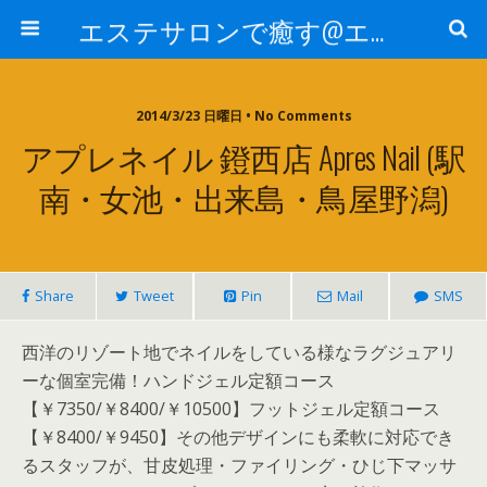
エステサロンで癒す@エステ～全国エステ情報
2014/3/23 日曜日 • No Comments
アプレネイル 鐙西店 Apres Nail (駅
南・女池・出来島・鳥屋野潟)
Share
Tweet
Pin
Mail
SMS
西洋のリゾート地でネイルをしている様なラグジュアリ
ーな個室完備！ハンドジェル定額コース
【￥7350/￥8400/￥10500】フットジェル定額コース
【￥8400/￥9450】その他デザインにも柔軟に対応でき
るスタッフが、甘皮処理・ファイリング・ひじ下マッサ