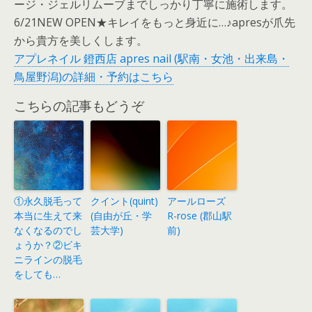
ージ・ジェルリムーブまでしっかり丁寧に施術します。
6/21NEW OPEN★キレイをもっと身近に…♪apresが爪先
から貴方を美しくします。
アプレネイル 鐙西店 apres nail (駅南・女池・出来島・
鳥屋野潟)の詳細・予約はこちら
こちらの記事もどうぞ
①永久脱毛って
クイント(quint)
アールローズ
本当に生えて来
(自由が丘・学
R-rose (郡山駅
なくなるのでし
芸大学)
前)
ょうか？②ビキ
ニラインの脱毛
をしても…