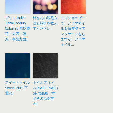
ブリエ Briller
皆さんの脱毛方
モンテセラピー
Total Beauty
法と調子を教え
で、アロマオイ
Salon (広島駅周
てください。
ルを頭皮塗って
辺・東区・段
マッサージをし
原・宇品方面)
ますが、アロマ
オイル…
スイートネイル
ネイルズ ネイ
Sweet Nail (下
ル(NAILS NAIL)
北沢)
(市電沿線・す
すきの以南方
面)