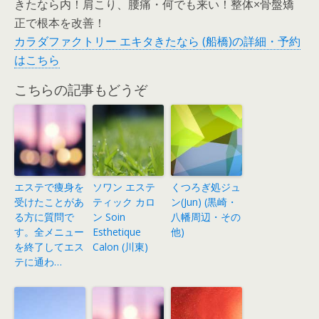
きたなら内！肩こり、腰痛・何でも来い！整体×骨盤矯
正で根本を改善！
カラダファクトリー エキタきたなら (船橋)の詳細・予約
はこちら
こちらの記事もどうぞ
エステで痩身を
ソワン エステ
くつろぎ処ジュ
受けたことがあ
ティック カロ
ン(Jun) (黒崎・
る方に質問で
ン Soin
八幡周辺・その
す。全メニュー
Esthetique
他)
を終了してエス
Calon (川東)
テに通わ…