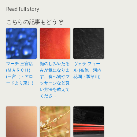
Read full story
こちらの記事もどうぞ
マーチ 三宮店
顔のしみやたる
ヴェラ フィー
(ＭＡＲＣＨ)
みが気になりま
ル (布施・河内
(三宮（トアロ
す。食べ物やマ
花園・瓢箪山)
ードより東）)
ッサージなど良
い方法を教えて
くださ…