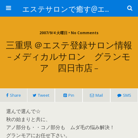
エステサロンで癒す@エステ～全国エステ情報
2007/9/4 火曜日 • No Comments
三重県 ＠エステ登録サロン情報
– メディカルサロン グランモ
ア 四日市店 –
Share
Tweet
Pin
Mail
SMS
選んで選んで☆
秋の始まりと共に、
アノ部分も・・コノ部分も ムダ毛の悩み解決！
グランモアにお任せ下さい。