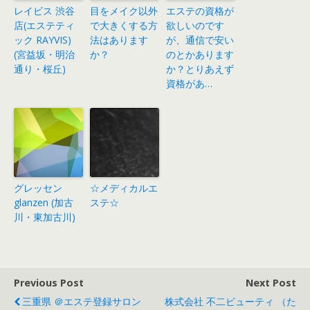
レイビス 渋谷
目をメイク以外
エステの資格が
店(エステティ
で大きくする方
欲しいのです
ック RAYVIS)
法はあります
が、通信で安い
(宮益坂・明治
か？
のとかあります
通り・桜丘)
か？とりあえず
資格があ…
グレッセン
☆メディカルエ
glanzen (加古
ステ☆
川・東加古川)
Previous Post
Next Post
三重県 ＠エステ登録サロン
株式会社 不二ビューティ （た