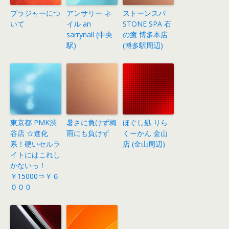
ブラジャーにつ
アンサリー ネ
ストーンスパ
いて
イル an
STONE SPA 石
sarrynail (中央
の癒 博多本店
駅)
(博多駅周辺)
東京都 PMK渋
暑さに負けず梅
ほぐし処 りら
谷店 ☆進化
雨にも負けず
くーかん 金山
系！硬いセルラ
店 (金山周辺)
イトにはこれし
かないっ！
￥15000⇒￥６
０００