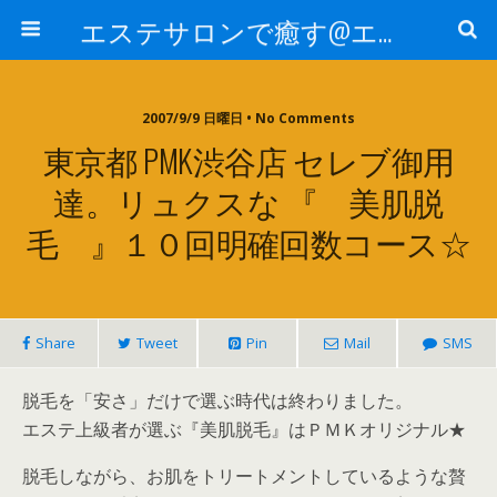
エステサロンで癒す@エステ～全国エステ情報
2007/9/9 日曜日 • No Comments
東京都 PMK渋谷店 セレブ御用
達。リュクスな 『 美肌脱
毛 』１０回明確回数コース☆
Share
Tweet
Pin
Mail
SMS
脱毛を「安さ」だけで選ぶ時代は終わりました。
エステ上級者が選ぶ『美肌脱毛』はＰＭＫオリジナル★
脱毛しながら、お肌をトリートメントしているような贅