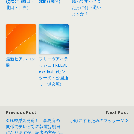
(glitter) (西口・
skin) (東区)
幾らですか？ま
北口・目白)
た月に何回通い
ますか？
最新ヒアルロン
フリーヴアイラ
酸
ッシュ FREEVE
eye lash (セン
ター街・公園通
り・道玄坂)
Previous Post
Next Post
ｷﾑﾀｸ浮気発覚！！事務所の
小顔にするためのマッサージ
関係でテレビ等の報道は明日
になりますが、記者の方から...