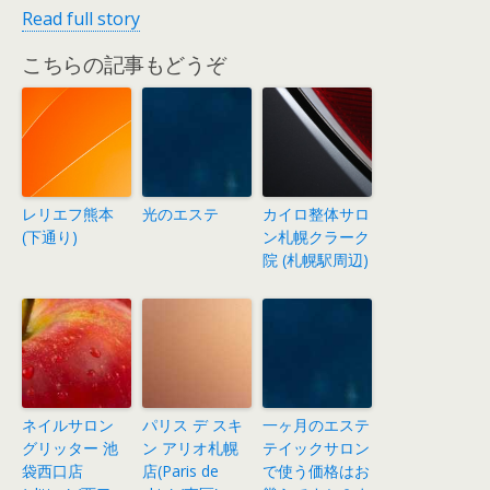
Read full story
こちらの記事もどうぞ
レリエフ熊本
光のエステ
カイロ整体サロ
(下通り)
ン札幌クラーク
院 (札幌駅周辺)
ネイルサロン
パリス デ スキ
一ヶ月のエステ
グリッター 池
ン アリオ札幌
テイックサロン
袋西口店
店(Paris de
で使う価格はお