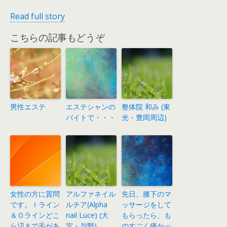
Read full story
こちらの記事もどうぞ
男性エステ
エステシャンの
整体院 和み (東
バイトで・・・
光・豊岡周辺)
女性の方に質問
アルファネイル
先日、膝下のマ
です。Ｉライン
ルチア(Alpha
ッサージをして
＆Ｏラインどこ
nail Luce) (大
もらったら、も
ら辺まで毛があ
宮・与野)
のすごく痛かっ