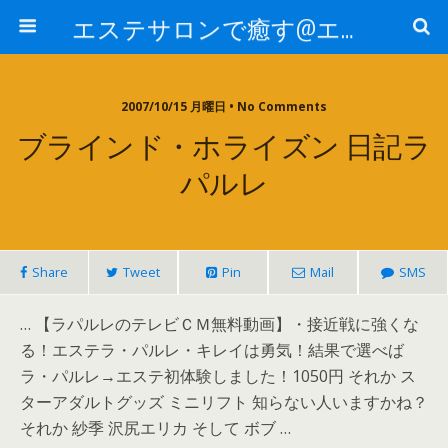
エステサロンで癒す@エステ～全国エステ情報
2007/10/15 月曜日 • No Comments
ブラインド・ホライズン 日記ラ
パルレ
Share
Tweet
Pin
Mail
SMS
… 【ラパルレのテレビＣＭ無料動画】・接近戦に強くな
る！エステラ・パルレ・キレイは勇気！結果で選べば
ラ・パルレ→エステ初体験しました！1050円 それか ス
ターアダルトグッズ ミニリフト 知らない人いますかね？
それか 紗季 沢尻エリカ そして ボブ …