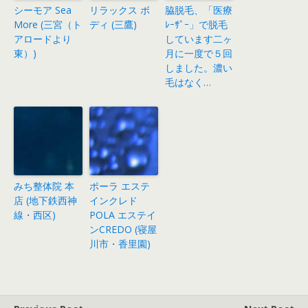
シーモア Sea
リラックス ボ
脇脱毛、「医療
More (三宮（ト
ディ (三鷹)
ﾚｰｻﾞｰ」で脱毛
アロードより
しています二ヶ
東）)
月に一度で５回
しました。濃い
毛はなく…
みち整体院 本
ポーラ エステ
店 (地下鉄西神
インクレド
線・西区)
POLA エステイ
ンCREDO (寝屋
川市・香里園)