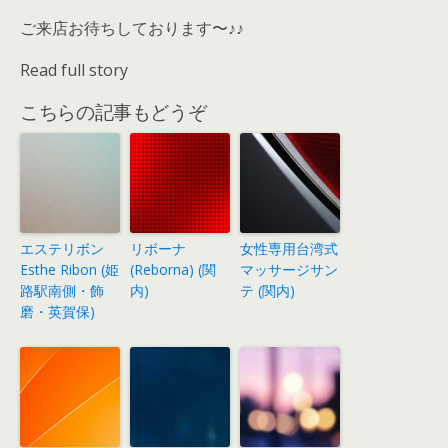
ご来店お待ちしております〜♪♪
Read full story
こちらの記事もどうぞ
エステリボン
リボーナ
女性専用台湾式
Esthe Ribon (姫
(Reborna) (関
マッサージサン
路駅南側・飾
内)
テ (関内)
磨・英賀保)