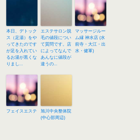
本日、デトック
エステサロン脱
マッサージルー
ス（足湯）をや
毛の値段につい
ム縁 神水店 (水
ってきたのです
て質問です。店
前寺・大江・出
が足を入れてい
によってなんで
水・健軍)
るお湯が黒くな
あんなに値段が
りまし…
違うの…
フェイスエステ
旭川中央整体院
(中心部周辺)