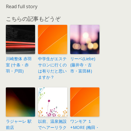
Read full story
こちらの記事もどうぞ
川崎整体 赤羽
中学生がエステ
リーベ(Liebe)
室 (十条・赤
サロンに行くの
(藤井寺・古
羽・戸田)
は有りだと思い
市・富田林)
ますか？
ラジャーレ 駅
以前、温泉施設
ワンモア １
前店
でヘアーリラク
+MORE (梅田・