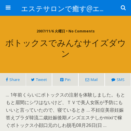
エステサロンで癒す@エステ～全国エステ情報
2007/11/6 火曜日 • No Comments
ボトックスでみんなサイズダウ
ン
Share
Tweet
Pin
Mail
SMS
… 1年前くらいにボトックスの注射を体験しました。もと
もと眉間にシワはないけど、ＴＶで美人女医が予防にも
いいと言っていたので、寝ているとき … 不妊症美容妊娠
答えプラダ韓流二歳妊娠後期メンズエステしかmixiで稼
ぐボトックス小顔口元のしわ脱毛08月26日(日 …