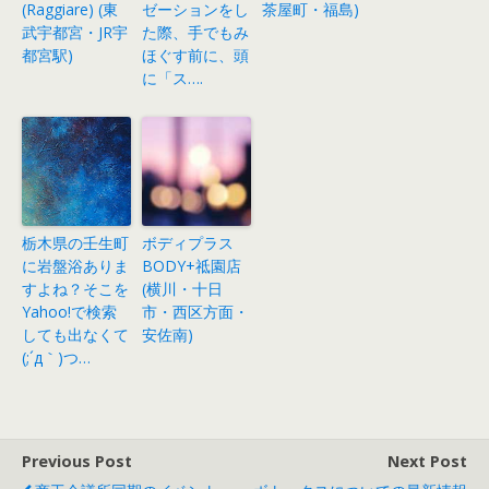
(Raggiare) (東
ゼーションをし
茶屋町・福島)
武宇都宮・JR宇
た際、手でもみ
都宮駅)
ほぐす前に、頭
に「ス….
栃木県の壬生町
ボディプラス
に岩盤浴ありま
BODY+祗園店
すよね？そこを
(横川・十日
Yahoo!で検索
市・西区方面・
しても出なくて
安佐南)
(;´д｀)つ…
Previous Post
Next Post