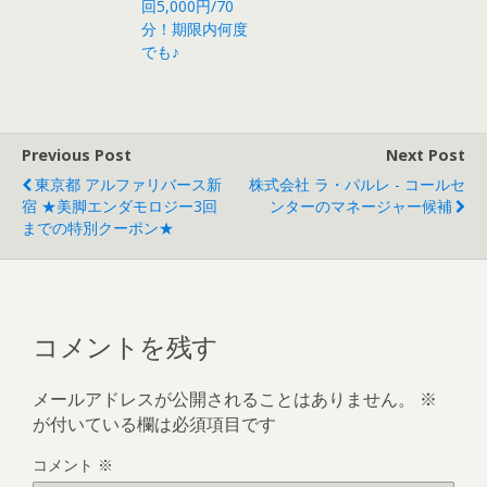
回5,000円/70
分！期限内何度
でも♪
Previous Post
Next Post
東京都 アルファリバース新
株式会社 ラ・パルレ - コールセ
宿 ★美脚エンダモロジー3回
ンターのマネージャー候補
までの特別クーポン★
コメントを残す
メールアドレスが公開されることはありません。
※
が付いている欄は必須項目です
コメント
※