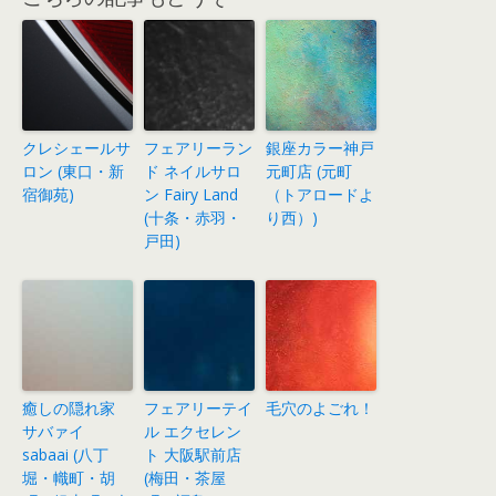
クレシェールサ
フェアリーラン
銀座カラー神戸
ロン (東口・新
ド ネイルサロ
元町店 (元町
宿御苑)
ン Fairy Land
（トアロードよ
(十条・赤羽・
り西）)
戸田)
癒しの隠れ家
フェアリーテイ
毛穴のよごれ！
サバァイ
ル エクセレン
sabaai (八丁
ト 大阪駅前店
堀・幟町・胡
(梅田・茶屋