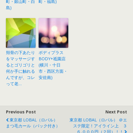
町・銀山町・白
町・福島)
島)
頬骨の下あたり
ボディプラス
をマッサージす
BODY+祗園店
るとゴリゴリと
(横川・十日
何か手に触れる
市・西区方面・
んですが、コレ
安佐南)
って老…
Previous Post
Next Post
東京都 LOBAL（ロバル）
東京都 LOBAL（ロバル） ＠エ
まつ毛カール（パック付き）
ステ限定！アイライン上 ３
６,０００円（２回）！！