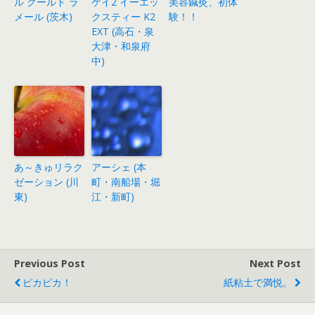
ル クールド ラ
ケイ2 イーエッ
美容鍼灸、初体
メール (茨木)
クスティー K2
験！！
EXT (高石・泉
大津・和泉府
中)
あ～きゅリラク
アーシェ (本
ゼーション (川
町・南船場・堀
東)
江・新町)
Previous Post
Next Post
ピカピカ！
紙粘土で満悦。