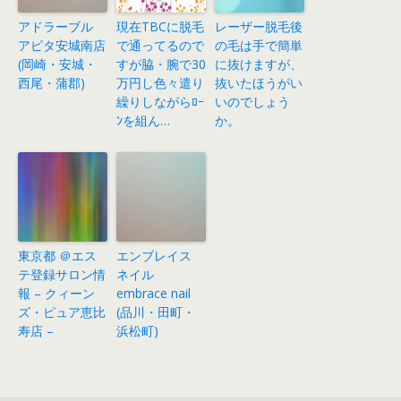
アドラーブル
現在TBCに脱毛
レーザー脱毛後
アピタ安城南店
で通ってるので
の毛は手で簡単
(岡崎・安城・
すが脇・腕で30
に抜けますが、
西尾・蒲郡)
万円し色々遣り
抜いたほうがい
繰りしながらﾛｰ
いのでしょう
ﾝを組ん…
か。
東京都 ＠エス
エンブレイス
テ登録サロン情
ネイル
報 – クィーン
embrace nail
ズ・ピュア恵比
(品川・田町・
寿店 –
浜松町)