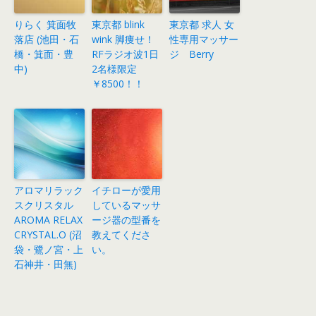
りらく 箕面牧
東京都 blink
東京都 求人 女
落店 (池田・石
wink 脚痩せ！
性専用マッサー
橋・箕面・豊
RFラジオ波1日
ジ Berry
中)
2名様限定
￥8500！！
アロマリラック
イチローが愛用
スクリスタル
しているマッサ
AROMA RELAX
ージ器の型番を
CRYSTAL.O (沼
教えてくださ
袋・鷺ノ宮・上
い。
石神井・田無)