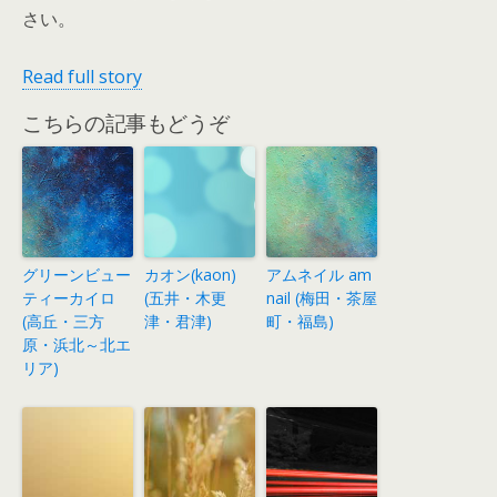
さい。
Read full story
こちらの記事もどうぞ
グリーンビュー
カオン(kaon)
アムネイル am
ティーカイロ
(五井・木更
nail (梅田・茶屋
(高丘・三方
津・君津)
町・福島)
原・浜北～北エ
リア)