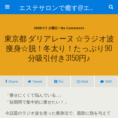
エステサロンで癒す@エステ～全国エステ情報
2008/1/1 火曜日 • No Comments
東京都 ダリアレーヌ ☆ラジオ波
痩身☆脱！冬太り！たっぷり90
分吸引付き3150円♪
Share
Tweet
Pin
Mail
SMS
「痩せにくくて悩んでいる…」
「短期間で集中的に痩せたい！」
今話題のラジオ波を使った痩身法で、脂肪に熱を与えて