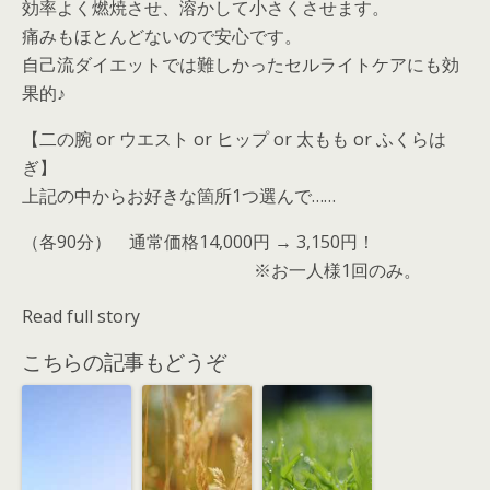
効率よく燃焼させ、溶かして小さくさせます。
痛みもほとんどないので安心です。
自己流ダイエットでは難しかったセルライトケアにも効
果的♪
【二の腕 or ウエスト or ヒップ or 太もも or ふくらは
ぎ】
上記の中からお好きな箇所1つ選んで……
（各90分） 通常価格14,000円 → 3,150円！
※お一人様1回のみ。
Read full story
こちらの記事もどうぞ