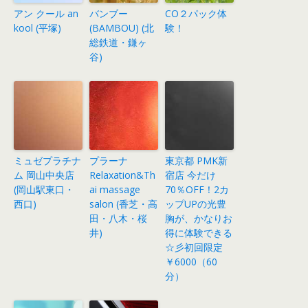
アン クール an
バンブー
CO２パック体
kool (平塚)
(BAMBOU) (北
験！
総鉄道・鎌ヶ
谷)
ミュゼプラチナ
プラーナ
東京都 PMK新
ム 岡山中央店
Relaxation&Th
宿店 今だけ
(岡山駅東口・
ai massage
70％OFF！2カ
西口)
salon (香芝・高
ップUPの光豊
田・八木・桜
胸が、かなりお
井)
得に体験できる
☆彡初回限定
￥6000（60
分）