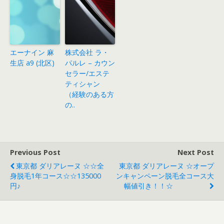
エーナイン 麻
株式会社 ラ・
生店 a9 (北区)
パルレ – カウン
セラー/エステ
ティシャン
（経験のある方
の..
Previous Post
Next Post
東京都 ダリアレーヌ ☆☆全
東京都 ダリアレーヌ ☆オープ
身脱毛1年コース☆☆135000
ンキャンペーン脱毛全コース大
円♪
幅値引き！！☆