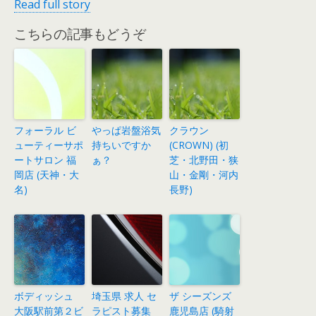
Read full story
こちらの記事もどうぞ
フォーラル ビ
やっぱ岩盤浴気
クラウン
ューティーサポ
持ちいですか
(CROWN) (初
ートサロン 福
ぁ？
芝・北野田・狭
岡店 (天神・大
山・金剛・河内
名)
長野)
ボディッシュ
埼玉県 求人 セ
ザ シーズンズ
大阪駅前第２ビ
ラピスト募集
鹿児島店 (騎射