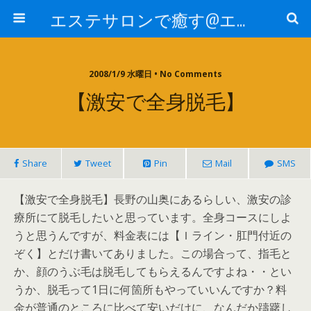
エステサロンで癒す@エステ～全国エステ情報
2008/1/9 水曜日 • No Comments
【激安で全身脱毛】
Share
Tweet
Pin
Mail
SMS
【激安で全身脱毛】長野の山奥にあるらしい、激安の診
療所にて脱毛したいと思っています。全身コースにしよ
うと思うんですが、料金表には【Ｉライン・肛門付近の
ぞく】とだけ書いてありました。この場合って、指毛と
か、顔のうぶ毛は脱毛してもらえるんですよね・・とい
うか、脱毛って1日に何箇所もやっていいんですか？料
金が普通のところに比べて安いだけに、なんだか躊躇し