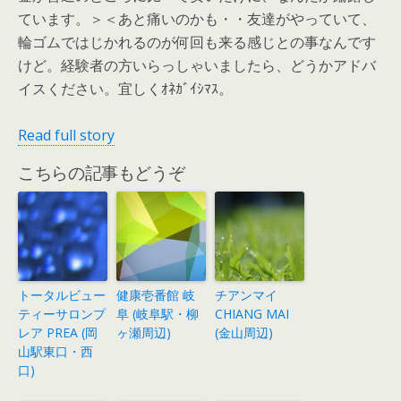
ています。＞＜あと痛いのかも・・友達がやっていて、
輪ゴムではじかれるのが何回も来る感じとの事なんです
けど。経験者の方いらっしゃいましたら、どうかアドバ
イスください。宜しくｵﾈｶﾞｲｼﾏｽ。
Read full story
こちらの記事もどうぞ
トータルビュー
健康壱番館 岐
チアンマイ
ティーサロンプ
阜 (岐阜駅・柳
CHIANG MAI
レア PREA (岡
ヶ瀬周辺)
(金山周辺)
山駅東口・西
口)