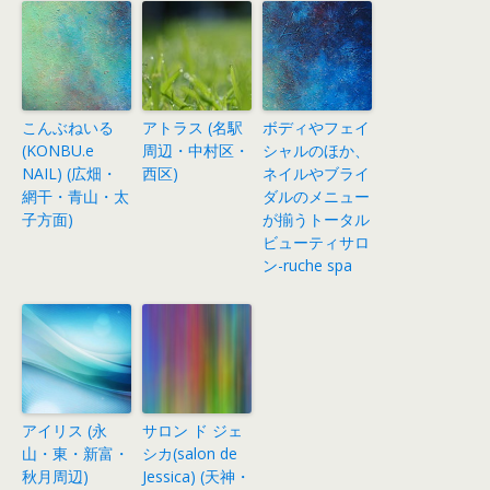
こんぶねいる
アトラス (名駅
ボディやフェイ
(KONBU.e
周辺・中村区・
シャルのほか、
NAIL) (広畑・
西区)
ネイルやブライ
網干・青山・太
ダルのメニュー
子方面)
が揃うトータル
ビューティサロ
ン-ruche spa
アイリス (永
サロン ド ジェ
山・東・新富・
シカ(salon de
秋月周辺)
Jessica) (天神・