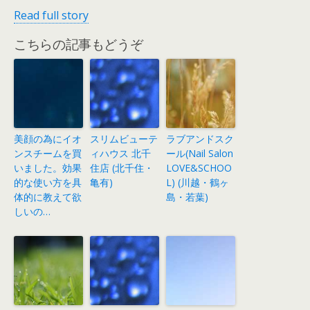
Read full story
こちらの記事もどうぞ
美顔の為にイオ
スリムビューテ
ラブアンドスク
ンスチームを買
ィハウス 北千
ール(Nail Salon
いました。効果
住店 (北千住・
LOVE&SCHOO
的な使い方を具
亀有)
L) (川越・鶴ヶ
体的に教えて欲
島・若葉)
しいの…