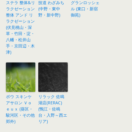
ステラ 整体&リ
技道 わざみち
グランロッシェ
ラクゼーション
(中野・東中
ル (東口・新宿
整体 アンド リ
野・新中野)
御苑)
ラクゼーション
(伏見桃山・深
草・竹田・淀・
八幡・松井山
手・京田辺・木
津)
ボウ スキンケ
リラック 佐鳴
アサロン Ｖｏ
湖店(RERAC)
ｅｕｘ (葵区・
(鴨江・佐鳴
駿河区・その他
台・入野～西エ
郊外)
リア)