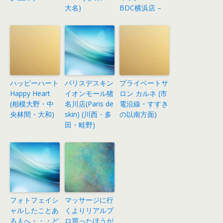
大名)
BDC横浜店 –
ハッピーハート
パリスデスキン
プライベートサ
Happy Heart
イオンモール猪
ロン カルネ (市
(相模大野・中
名川店(Paris de
電沿線・すすき
央林間・大和)
skin) (川西・多
の以南方面)
田・畦野)
フォトフェイシ
マッサージに行
ャルしたことあ
くよりリアルプ
る人へ・・・ど
ロ買ったほうが