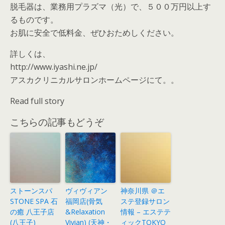
脱毛器は、業務用プラズマ（光）で、５００万円以上す
るものです。
お肌に安全で低料金、ぜひおためしください。
詳しくは、
http://www.iyashi.ne.jp/
アスカクリニカルサロンホームページにて。。
Read full story
こちらの記事もどうぞ
ストーンスパ
ヴィヴィアン
神奈川県 ＠エ
STONE SPA 石
福岡店(骨気
ステ登録サロン
の癒 八王子店
&Relaxation
情報 – エステテ
(八王子)
Vivian) (天神・
ィックTOKYO