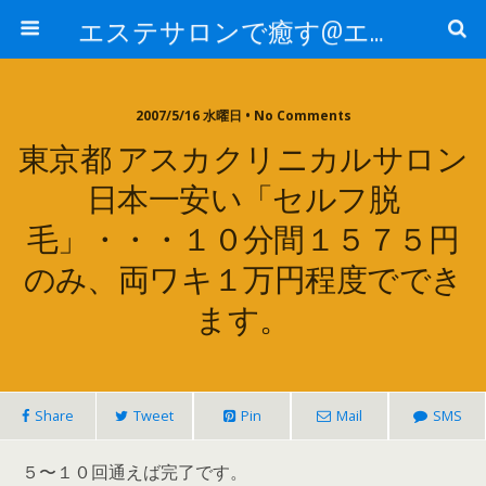
エステサロンで癒す@エステ～全国エステ情報
2007/5/16 水曜日 • No Comments
東京都 アスカクリニカルサロン
日本一安い「セルフ脱
毛」・・・１０分間１５７５円
のみ、両ワキ１万円程度ででき
ます。
Share
Tweet
Pin
Mail
SMS
５〜１０回通えば完了です。