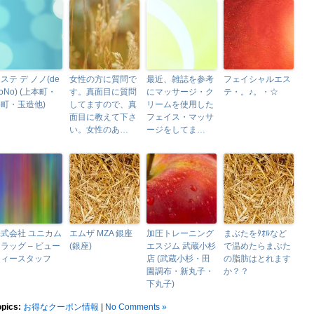
ステ デ ノノ(de
女性の方に質問で
最近、雑誌を参考
フェイシャルエス
oNo) (上本町・
す。真面目に質問
にマッサージ・ク
テ・。♪。・☆
町・玉造他)
してますので、真
リームを使用した
面目に教えて下さ
フェイス・マッサ
い。女性のあ…
ージをしてま…
式会社 ユニカム
エムザ MZA 銀座
加圧トレーニング
まぶたをﾀｵﾙなど
ラッグ – ビュー
(銀座)
エスジム 武蔵小杉
で温めたらまぶた
ティースタッフ
店 (武蔵小杉・田
の脂肪はとれます
園調布・新丸子・
か？？
下丸子)
opics:
お得なクーポン情報
|
No Comments »