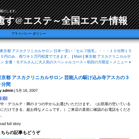
届けします。
癒す@エステ～全国エステ情報
プライバシー ポリシー
東京都 アスカクリニカルサロン 日本一安い「セルフ脱毛」・・・１０分間１５
７５円のみ、両ワキ１万円程度でできます。
|
Main
|
東京都 アスカクリニカルサ
ロン 女優・モデルさんに大人気のスペシャルコース＜初回の方限定＞メニュー
»
東京都 アスカクリニカルサロン 芸能人の駆け込み寺アスカの３
０分間
y admin
| 5月 16, 2007
背中・デコルテ・脚の３つの中からお選びいただけます。（お部屋の空いている
時にだけできる、超お得なメニュです。）ご来店の直前に確認のお電話をくださ
い。
ad full story
こちらの記事もどうぞ