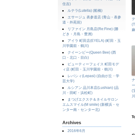
住吉)
ルテラ(Lutella) (船橋)
エサージュ 表参道店 (青山・表参
道・外苑前)
(
リファイン 月島店(Re:Fine) (勝
麻
どき・月島・豊洲)
アイラ 町田店(EYELA) (町田・玉
川学園前・鶴川)
クイーンビー(Queen Bee) (西
口・北口・目白)
ビューティーフェイス 町田モデ
ィ店 (町田・玉川学園前・鶴川)
レパシィ(Lepasi) (自由が丘・学
ナ
芸大学)
ー
ルシアン 品川本店(Lushian) (品
川・田町・浜松町)
川
まつげエクステ＆ネイルサロン
エムスマイル(M smile) (新横浜・セ
ンター南・センター北)
T
Archives
2016年6月