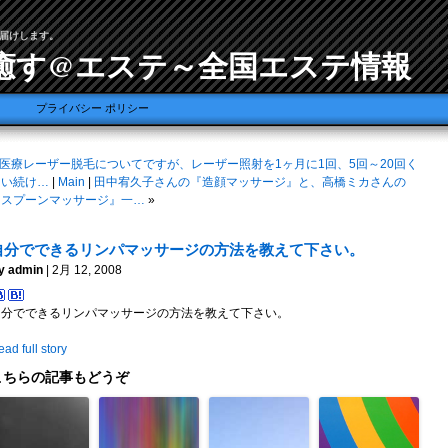
届けします。
癒す@エステ～全国エステ情報
プライバシー ポリシー
医療レーザー脱毛についてですが、レーザー照射を1ヶ月に1回、5回～20回く
らい続け…
|
Main
|
田中宥久子さんの『造顔マッサージ』と、高橋ミカさんの
『スプーンマッサージ』一…
»
自分でできるリンパマッサージの方法を教えて下さい。
y admin
| 2月 12, 2008
自分でできるリンパマッサージの方法を教えて下さい。
ad full story
こちらの記事もどうぞ