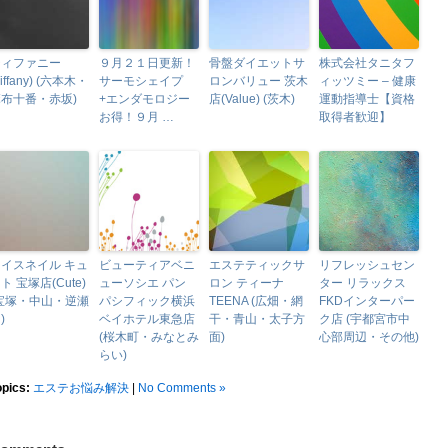
ティファニー
９月２１日更新！
骨盤ダイエットサ
株式会社タニタフ
Tiffany) (六本木・
サーモシェイプ
ロンバリュー 茨木
ィッツミー – 健康
布十番・赤坂)
+エンダモロジー
店(Value) (茨木)
運動指導士【資格
お得！９月 …
取得者歓迎】
イスネイル キュ
ビューティアベニ
エステティックサ
リフレッシュセン
ト 宝塚店(Cute)
ューソシエ パン
ロン ティーナ
ター リラックス
(宝塚・中山・逆瀬
パシフィック横浜
TEENA (広畑・網
FKDインターパー
)
ベイホテル東急店
干・青山・太子方
ク店 (宇都宮市中
(桜木町・みなとみ
面)
心部周辺・その他)
らい)
opics:
エステお悩み解決
|
No Comments »