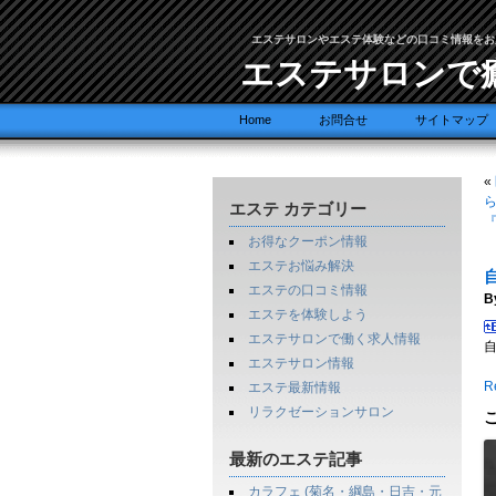
エステサロンやエステ体験などの口コミ情報をお
エステサロンで
Home
お問合せ
サイトマップ
«
エステ カテゴリー
お得なクーポン情報
エステお悩み解決
エステの口コミ情報
B
エステを体験しよう
エステサロンで働く求人情報
エステサロン情報
Re
エステ最新情報
リラクゼーションサロン
最新のエステ記事
カラフェ (菊名・綱島・日吉・元