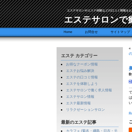
エステサロンやエステ体験などの口コミ情報をお
エステサロンで
Home
お問合せ
サイトマップ
«
エステ カテゴリー
お得なクーポン情報
エステお悩み解決
B
エステの口コミ情報
エステを体験しよう
エステサロンで働く求人情報
エステサロン情報
い
エステ最新情報
リラクゼーションサロン
Re
最新のエステ記事
カラフェ (菊名・綱島・日吉・元