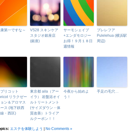
健康第一ですな～
VS28 スキンケア
サーモシェイプ
プレレフア
スタジオ銀座店
+エンダモロジー
Pulelehua (横浜駅
(銀座)
お得！９月１８日
周辺)
週情報
アプリコット
東京都 aila（アー
今夜から始めよ
手足の毛穴…
pricot リラクゼー
イラ） 岩盤浴オイ
う！
ション＆アロマス
ルトリートメント
ース (地下鉄西
(サイズダウン・体
線・西区)
質改善）トライア
ルクーポン！！
opics:
エステを体験しよう
|
No Comments »