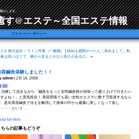
届けします。
癒す@エステ～全国エステ情報
プライバシー ポリシー
コタ 株式会社 – ライン作業（一般職）
|
Main
|
眉間がぺたんこ初めまして。私
の鼻は高いほうで、横から見るとかなり高さがあるの…
»
美容鍼灸体験しました！！
y admin
| 2月 16, 2008
… 治療して頂きながら「鍼灸をもっと女性鍼灸師が頑張って盛り上げて行きたい
ですよね！」と意気投合！ 美容関係でも若い女性がエステに数十万投資するなら
ば、是非美容鍼灸で冷えを解消して身体の中から健康に美しくなって欲し
・・・という …
ad full story
こちらの記事もどうぞ