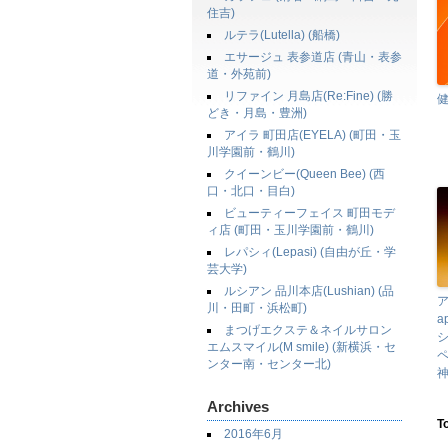
住吉)
ルテラ(Lutella) (船橋)
エサージュ 表参道店 (青山・表参
道・外苑前)
リファイン 月島店(Re:Fine) (勝
どき・月島・豊洲)
アイラ 町田店(EYELA) (町田・玉
川学園前・鶴川)
クイーンビー(Queen Bee) (西
口・北口・目白)
ビューティーフェイス 町田モデ
ィ店 (町田・玉川学園前・鶴川)
レパシィ(Lepasi) (自由が丘・学
芸大学)
ルシアン 品川本店(Lushian) (品
川・田町・浜松町)
a
まつげエクステ＆ネイルサロン
エムスマイル(M smile) (新横浜・セ
ペ
ンター南・センター北)
神
Archives
T
2016年6月