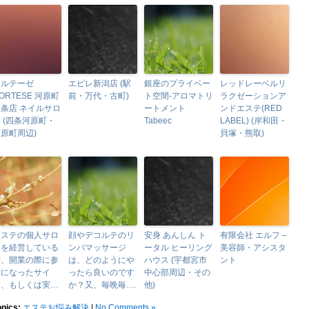
コルテーゼ
エピレ新潟店 (駅
銀座のプライベー
レッドレーベルリ
ORTESE 河原町
前・万代・古町)
ト空間-アロマトリ
ラクゼーションア
条店 ネイルサロ
ートメント
ンドエステ(RED
 (四条河原町・
Tabeec
LABEL) (岸和田・
原町周辺)
貝塚・熊取)
エステの個人サロ
顔やデコルテのリ
安身 あんしん ト
有限会社 エルフ –
ンを経営している
ンパマッサージ
ータル ヒーリング
美容師・アシスタ
方、開業の際に参
は、どのようにや
ハウス (宇都宮市
ント
考になったサイ
ったら良いのです
中心部周辺・その
ト、もしくは実…
か？又、毎晩毎….
他)
opics:
エステお悩み解決
|
No Comments »