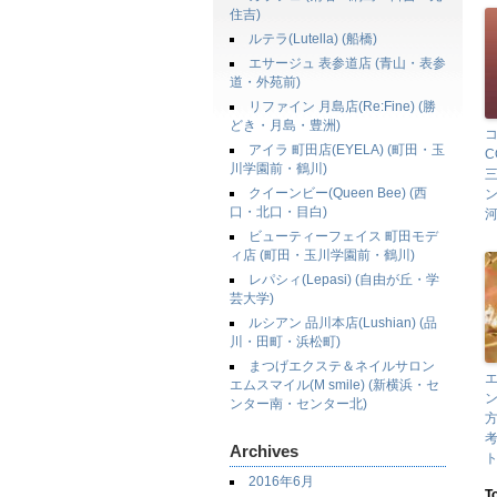
住吉)
ルテラ(Lutella) (船橋)
エサージュ 表参道店 (青山・表参
道・外苑前)
リファイン 月島店(Re:Fine) (勝
どき・月島・豊洲)
アイラ 町田店(EYELA) (町田・玉
C
川学園前・鶴川)
三
クイーンビー(Queen Bee) (西
ン
口・北口・目白)
河
ビューティーフェイス 町田モデ
ィ店 (町田・玉川学園前・鶴川)
レパシィ(Lepasi) (自由が丘・学
芸大学)
ルシアン 品川本店(Lushian) (品
川・田町・浜松町)
まつげエクステ＆ネイルサロン
エムスマイル(M smile) (新横浜・セ
ンター南・センター北)
Archives
2016年6月
T