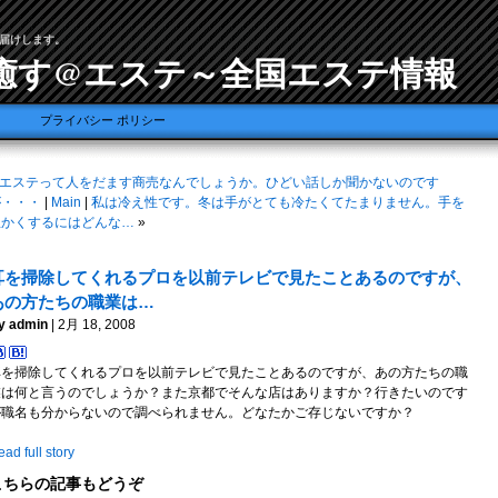
届けします。
癒す@エステ～全国エステ情報
プライバシー ポリシー
エステって人をだます商売なんでしょうか。ひどい話しか聞かないのです
が・・・
|
Main
|
私は冷え性です。冬は手がとても冷たくてたまりません。手を
温かくするにはどんな…
»
耳を掃除してくれるプロを以前テレビで見たことあるのですが、
あの方たちの職業は…
y admin
| 2月 18, 2008
耳を掃除してくれるプロを以前テレビで見たことあるのですが、あの方たちの職
業は何と言うのでしょうか？また京都でそんな店はありますか？行きたいのです
が職名も分からないので調べられません。どなたかご存じないですか？
ad full story
こちらの記事もどうぞ