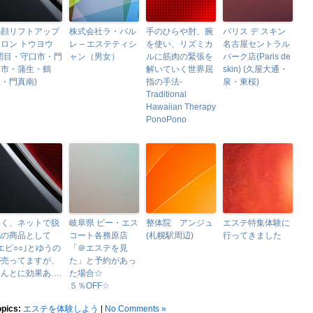
小顔リフトアップ
株式会社ラ・パル
手のひらや肘、腕
パリス デ スキン
ロン トウヨウ
レ – エステティシ
を使い、リズミカ
名古屋セントラル
(関目・守口市・門
ャン（男女）
ルに筋肉の緊張を
パーク店(Paris de
真市・蒲生・鶴
解いていく世界屈
skin) (久屋大通・
・門真南)
指の手法-
泉・東桜)
Traditional
Hawaiian Therapy
PonoPono
よく、ネットで脱
岐阜県 ビー・エス
整体院 アンジュ
エステ特集体験に
毛の商品として
コート各務原店
(札幌駅周辺)
行ってきました
エピ○○｣とゆうの
「＠エステを見
が売ってますが、
た」と予約があっ
んとに効果あ….
た場合☆
５％OFF☆
opics:
エステを体験しよう
|
No Comments »