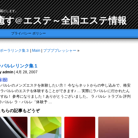
届けします。
癒す@エステ～全国エステ情報
プライバシー ポリシー
ポーラリンク集３
|
Main
|
ププププレッシャー
»
ラパルレリンク集１
y admin
| 4月 28, 2007
ラパルレのメンズエステを体験したい方！ 今ならネットからの申し込みで、格安
でラパルレのエステを体験することができます♪ … 実際にラパルレに行かれたん
すね！ 参考になりました！ありがとうございました。 ラ パルレ トラブル 評判
 ラパルレ ラ・パルレ「体験予 …
こちらの記事もどうぞ