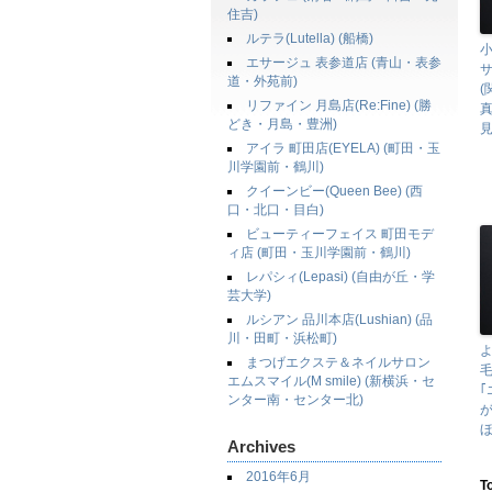
住吉)
ルテラ(Lutella) (船橋)
エサージュ 表参道店 (青山・表参
サ
道・外苑前)
リファイン 月島店(Re:Fine) (勝
どき・月島・豊洲)
見
アイラ 町田店(EYELA) (町田・玉
川学園前・鶴川)
クイーンビー(Queen Bee) (西
口・北口・目白)
ビューティーフェイス 町田モデ
ィ店 (町田・玉川学園前・鶴川)
レパシィ(Lepasi) (自由が丘・学
芸大学)
ルシアン 品川本店(Lushian) (品
川・田町・浜松町)
まつげエクステ＆ネイルサロン
エムスマイル(M smile) (新横浜・セ
｢
ンター南・センター北)
ほ
Archives
2016年6月
T