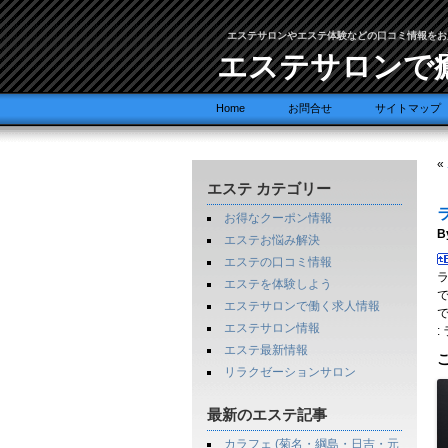
エステサロンやエステ体験などの口コミ情報をお
エステサロンで
Home
お問合せ
サイトマップ
«
エステ カテゴリー
お得なクーポン情報
B
エステお悩み解決
エステの口コミ情報
エステを体験しよう
エステサロンで働く求人情報
で
エステサロン情報
:
エステ最新情報
リラクゼーションサロン
最新のエステ記事
カラフェ (菊名・綱島・日吉・元