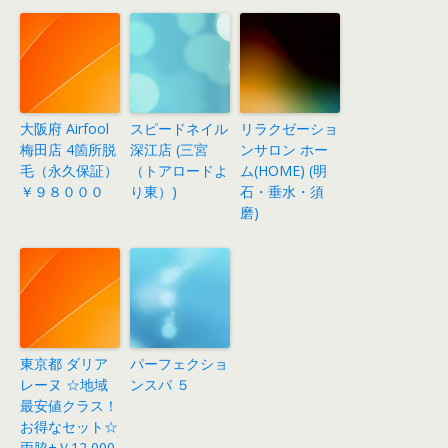
大阪府 Airfool
スピードネイル
リラクゼーショ
梅田店 4箇所脱
深江店 (三宮
ンサロン ホー
毛（永久保証）
（トアロードよ
ム(HOME) (明
￥９８０００
り東）)
石・垂水・須
磨)
東京都 ダリア
パーフェクショ
レーヌ ☆地域
ンスパ ５
最安値クラス！
お得なセット☆
両脇+Ｖ12,000