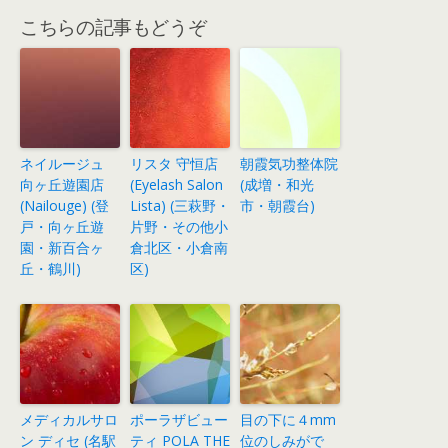
こちらの記事もどうぞ
ネイルージュ
リスタ 守恒店
朝霞気功整体院
向ヶ丘遊園店
(Eyelash Salon
(成増・和光
(Nailouge) (登
Lista) (三萩野・
市・朝霞台)
戸・向ヶ丘遊
片野・その他小
園・新百合ヶ
倉北区・小倉南
丘・鶴川)
区)
メディカルサロ
ポーラザビュー
目の下に４mm
ン ディセ (名駅
ティ POLA THE
位のしみがで