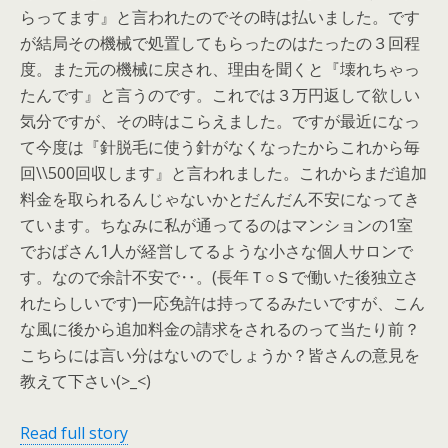
らってます』と言われたのでその時は払いました。です
が結局その機械で処置してもらったのはたったの３回程
度。また元の機械に戻され、理由を聞くと『壊れちゃっ
たんです』と言うのです。これでは３万円返して欲しい
気分ですが、その時はこらえました。ですが最近になっ
て今度は『針脱毛に使う針がなくなったからこれから毎
回\\500回収します』と言われました。これからまだ追加
料金を取られるんじゃないかとだんだん不安になってき
ています。ちなみに私が通ってるのはマンションの1室
でおばさん1人が経営してるような小さな個人サロンで
す。なので余計不安で‥。(長年Ｔ○Ｓで働いた後独立さ
れたらしいです)一応免許は持ってるみたいですが、こん
な風に後から追加料金の請求をされるのって当たり前？
こちらには言い分はないのでしょうか？皆さんの意見を
教えて下さい(>_<)
Read full story