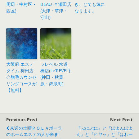
周辺・中村区・
BEAUTY 瀬田店
き、とても気に
西区)
(大津・草津・
なります。
守山)
大阪府 エステ
ラレベル 水道
タイム 梅田店
橋店(Le’REVEL)
◇脱毛カウンセ
(神田・秋葉
リングコースが
原・錦糸町)
【無料】
Previous Post
Next Post
来週の土曜ＰＯＬＡポーラ
『ぷにぷに』と『ぽよんぽよ
のホームエステの人が来ま
ん』と『ヒヤッ』と『ほわー