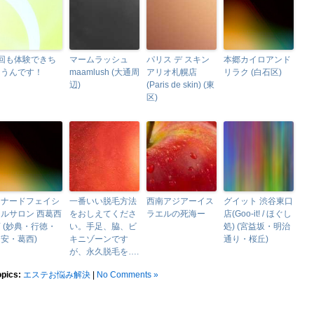
4回も体験できち
マームラッシュ
パリス デ スキン
本郷カイロアンド
ゃうんです！
maamlush (大通周
アリオ札幌店
リラク (白石区)
辺)
(Paris de skin) (東
区)
メナードフェイシ
一番いい脱毛方法
西南アジアーイス
グイット 渋谷東口
ルサロン 西葛西
をおしえてくださ
ラエルの死海ー
店(Goo-it! / ほぐし
 (妙典・行徳・
い。手足、脇、ビ
処) (宮益坂・明治
安・葛西)
キニゾーンです
通り・桜丘)
が、永久脱毛を….
opics:
エステお悩み解決
|
No Comments »