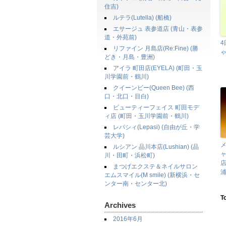
住吉)
ルテラ(Lutella) (船橋)
エサージュ 表参道店 (青山・表参
道・外苑前)
リファイン 月島店(Re:Fine) (勝
どき・月島・豊洲)
アイラ 町田店(EYELA) (町田・玉
川学園前・鶴川)
クイーンビー(Queen Bee) (西
口・北口・目白)
ビューティーフェイス 町田モデ
ィ店 (町田・玉川学園前・鶴川)
レパシィ(Lepasi) (自由が丘・学
芸大学)
ルシアン 品川本店(Lushian) (品
ャ
川・田町・浜松町)
店
まつげエクステ＆ネイルサロン
浦
エムスマイル(M smile) (新横浜・セ
ンター南・センター北)
T
Archives
2016年6月