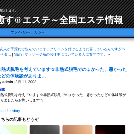
届けします。
癒す@エステ～全国エステ情報
プライバシー ポリシー
友人が手荒れで悩んでいます。クリームを付けるように言っているんですがベ
タベタ…
|
Main
|
マッサージ系のお仕事についている人に質問です。
»
非熱式脱毛を考えています☆非熱式脱毛でのょかった、悪かった
などの体験談がありま…
y admin
| 3月 11, 2008
非熱式脱毛を考えています☆非熱式脱毛でのょかった、悪かったなどの体験談が
ありましたらお願いします☆
ad full story
こちらの記事もどうぞ