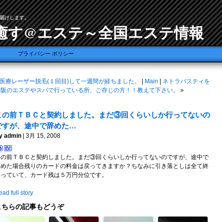
届けします。
癒す@エステ～全国エステ情報
プライバシー ポリシー
医療レーザー脱毛(１回目)して一週間が経ちました。
|
Main
|
ネトラバスティを
大阪のエステやスパで行っている所、ご存じの方！！教えて下さい。
»
この前ＴＢＣと契約しました。まだ③回くらいしか行ってないの
ですが、途中で辞めた…
y admin
| 3月 15, 2008
この前ＴＢＣと契約しました。まだ③回くらいしか行ってないのですが、途中で
辞めた場合残りのカードの料金は戻ってきますか？ちなみに引き落としは全て終
わっていて、カード残は５万円分位です。
ad full story
こちらの記事もどうぞ