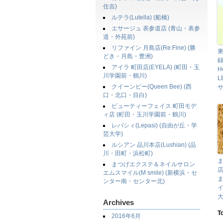
住吉)
ルテラ(Lutella) (船橋)
エサージュ 表参道店 (青山・表参
道・外苑前)
リファイン 月島店(Re:Fine) (勝
東
どき・月島・豊洲)
録
アイラ 町田店(EYELA) (町田・玉
H
川学園前・鶴川)
L
クイーンビー(Queen Bee) (西
サ
口・北口・目白)
ビューティーフェイス 町田モデ
ィ店 (町田・玉川学園前・鶴川)
レパシィ(Lepasi) (自由が丘・学
芸大学)
ルシアン 品川本店(Lushian) (品
川・田町・浜松町)
まつげエクステ＆ネイルサロン
店
エムスマイル(M smile) (新横浜・セ
ま
ンター南・センター北)
イ
大
Archives
T
2016年6月