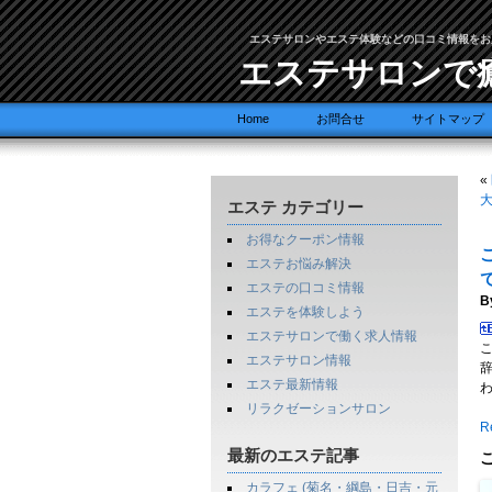
エステサロンやエステ体験などの口コミ情報をお
エステサロンで
Home
お問合せ
サイトマップ
«
エステ カテゴリー
お得なクーポン情報
エステお悩み解決
エステの口コミ情報
B
エステを体験しよう
エステサロンで働く求人情報
エステサロン情報
エステ最新情報
リラクゼーションサロン
Re
最新のエステ記事
カラフェ (菊名・綱島・日吉・元