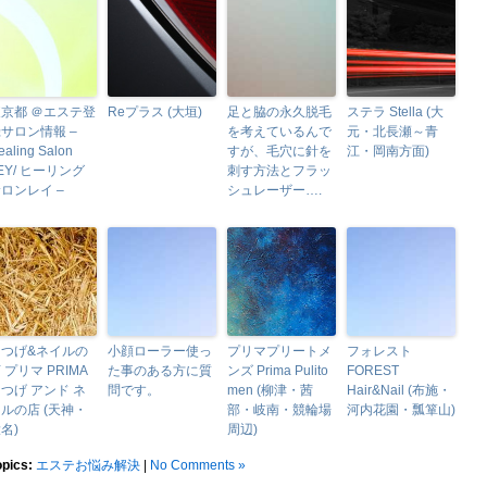
京都 ＠エステ登
Reプラス (大垣)
足と脇の永久脱毛
ステラ Stella (大
サロン情報 –
を考えているんで
元・北長瀬～青
ealing Salon
すが、毛穴に針を
江・岡南方面)
EY/ ヒーリング
刺す方法とフラッ
ロンレイ –
シュレーザー….
まつげ&ネイルの
小顔ローラー使っ
プリマプリートメ
フォレスト
 プリマ PRIMA
た事のある方に質
ンズ Prima Pulito
FOREST
つげ アンド ネ
問です。
men (柳津・茜
Hair&Nail (布施・
ルの店 (天神・
部・岐南・競輪場
河内花園・瓢箪山)
名)
周辺)
opics:
エステお悩み解決
|
No Comments »