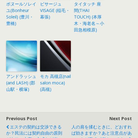
ボヌールソレイ
ビサージュ
タイタッチ 座
ユ(Bonheur
VISAGE (稲毛・
間(THAI
Soleil) (豊川・
幕張)
TOUCH) (本厚
豊橋)
木・海老名～小
田急相模原)
アンドラッシュ
モカ 高槻店(nail
(and LASH) (郡
salon moca)
山駅・横塚)
(高槻)
Previous Post
Next Post
エステの契約は交渉できる
人の肩を揉むときに、どおすれ
か？民法には契約自由の原則
ば効きますか？あと注意点があ