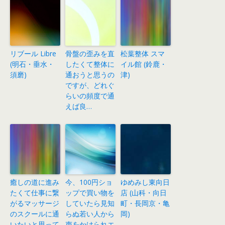
リブール Libre
骨盤の歪みを直
松葉整体 スマ
(明石・垂水・
したくて整体に
イル館 (鈴鹿・
須磨)
通おうと思うの
津)
ですが、どれぐ
らいの頻度で通
えば良…
癒しの道に進み
今、100円ショ
ゆめみし東向日
たくて仕事に繋
ップで買い物を
店 (山科・向日
がるマッサージ
していたら見知
町・長岡京・亀
のスクールに通
らぬ若い人から
岡)
いたいと思って
声をかけられエ