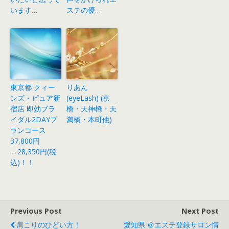
います…
ステの優…
東京都 クィー
りあん
ンズ・ピュア新
(eyeLash) (京
宿店 即効ブラ
橋・天神橋・天
イダル2DAYプ
満橋・本町他)
ランコース
37,800円
→28,350円(税
込)！！
Previous Post
Next Post
肩こりのひどい方！
愛知県 ＠エステ登録サロン情