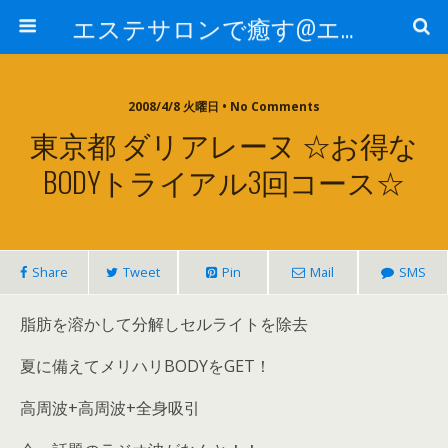
エステサロンで癒す@エステ～全国エステ情報
2008/4/8 火曜日 • No Comments
東京都 ダリアレーヌ ☆お得な
BODYトライアル3回コース☆
Share
Tweet
Pin
Mail
SMS
脂肪を溶かして分解しセルライトを除去
夏に備えてメリハリBODYをGET！
高周波+高周波+全身吸引