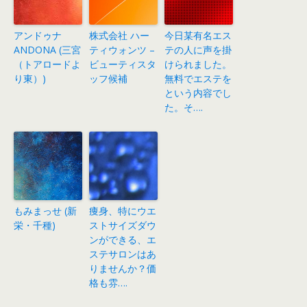
アンドゥナ
株式会社 ハー
今日某有名エス
ANDONA (三宮
ティウォンツ –
テの人に声を掛
（トアロードよ
ビューティスタ
けられました。
り東）)
ッフ候補
無料でエステを
という内容でし
た。そ….
もみまっせ (新
痩身、特にウエ
栄・千種)
ストサイズダウ
ンができる、エ
ステサロンはあ
りませんか？価
格も雰….