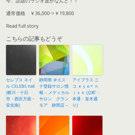
今、話題のラジオ波がなんと！！
通常価格 ￥36,000⇒￥19,800
Read full story
こちらの記事もどうぞ
セレブス ネイ
静岡県 ＠エス
アイプラス ニ
ル CELEBS nail
テ登録サロン情
コ ｅｙｅ+ ｎ
(横川・十日
報 – メディカル
ｉｃｏ (立町・
市・西区方面・
サロン グラン
本通・並木通
安佐南)
モア 静岡店 –
り)