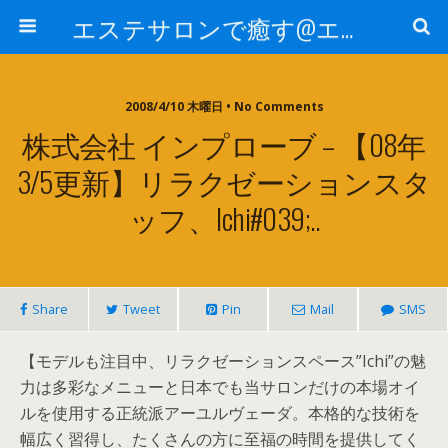
エステサロンで癒す@エステ～全国エステ情報
2008/4/10 木曜日 • No Comments
株式会社 インプローブ – 【08年
3/5更新】リラクゼーションスタ
ッフ、Ichi#039;..
Share
Tweet
Pin
Mail
SMS
【モデルも注目中、リラクゼーションスペース”Ichi”の魅
力は多彩なメニューと日本でも当サロンだけの本場オイ
ルを使用する正統派アーユルヴェーダ。本格的な技術を
幅広く習得し、たくさんの方に至福の時間を提供してく