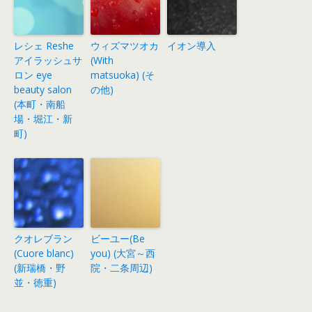
レシェ Reshe
ウィズマツオカ
イオン導入
アイラッシュサ
(With
ロン eye
matsuoka) (そ
beauty salon
の他)
(本町・南船
場・堀江・新
町)
クオレブラン
ビーユー(Be
(Cuore blanc)
you) (大宮～西
(新瑞橋・野
院・二条周辺)
並・徳重)