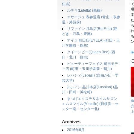
住吉)
ルテラ(Lutella) (船橋)
エサージュ 表参道店 (青山・表参
道・外苑前)
リファイン 月島店(Re:Fine) (勝
どき・月島・豊洲)
アイラ 町田店(EYELA) (町田・玉
川学園前・鶴川)
クイーンビー(Queen Bee) (西
Re
口・北口・目白)
ビューティーフェイス 町田モデ
ィ店 (町田・玉川学園前・鶴川)
レパシィ(Lepasi) (自由が丘・学
芸大学)
ルシアン 品川本店(Lushian) (品
川・田町・浜松町)
まつげエクステ＆ネイルサロン
エムスマイル(M smile) (新横浜・セ
ンター南・センター北)
Archives
2016年6月