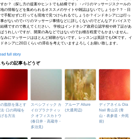
ですか？（探し方の提案やヒントでも結構です）・バリのマッサージスクールの
現地の情報などを集められるオススメのサイトや雑誌はないでしょうか？？・日
本で手配せずに行っても現地で見つけられるでしょうか？インドネシアには行っ
た事がないのでバリのマッサージ事情などに詳しくないのでどんなアドバイスで
も結構ですので教えてください。 学校はインドネシア政府公認学校や終了証があ
ればうれしいですが、開業の為などではないのでお稽古程度でもかまいません。
ちなみにマッサージはほとんど経験がないです。レッスンは英語でもOKです。イ
ンドネシアに20日くらいの滞在を考えていますよろしくお願い致します。
ad full story
こちらの記事もどうぞ
瞼の脂肪を落とす
スペシフィック カ
アルーア Allure
ディアネイル Dia
方法･口の両端を
イロプラクティッ
(大通周辺)
Nail 青山店 (青
上げる方法
ク オフィスカトウ
山・表参道・外苑
(春日井・高蔵寺・
前)
多治見)