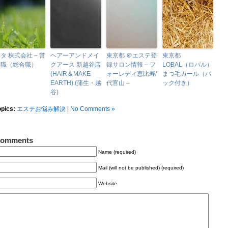
タ 株式会社 – 営
ヘアーアンドメイ
東京都 ＠エステ登
東京都
業職（総合職）
クアース 新越谷店
録サロン情報 – フ
LOBAL（ロバル）
(HAIR＆MAKE
ォーレディ恵比寿/
まつ毛カール（パ
EARTH) (蒲生・越
代官山 –
ック付き）
谷)
opics:
エステお悩み解決
|
No Comments »
omments
Name (required)
Mail (will not be published) (required)
Website