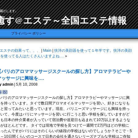
届けします。
癒す@エステ～全国エステ情報
プライバシー ポリシー
エステの効果って、、、
|
Main
|
扶洋の美顔器を使って１年半です。扶洋の美顔
器を使ってる人はたくさんいますよね….
»
【バリのアロママッサージスクールの探し方】アロマテラピーや
マッサージに興味を….
y admin
| 5月 10, 2008
【バリのアロママッサージスクールの探し方】アロマテラピーやマッサージに興
味を持っています。タイで数日間アロマオイルマッサージを習い、好きになりも
っと習ってみたいと思っています。現在、バリニーズマッサージにも興味を持っ
ていて、今度はバリにマッサージを習いに行こうと思い学校を探していますがど
こも日本の仲介業者が入っていて宿泊費や送迎日も込まれて10万以上するような
物がほとんどです。 タイでは現地で学校を見つけて一週間で2万円ほどの学校に
通ったんですがバリにはそのくらいの値段の学校はないのでしょうか？そこで・5
日～10日間くらいのコースで日本の会社を通さないリーズナブルな学校はご存知