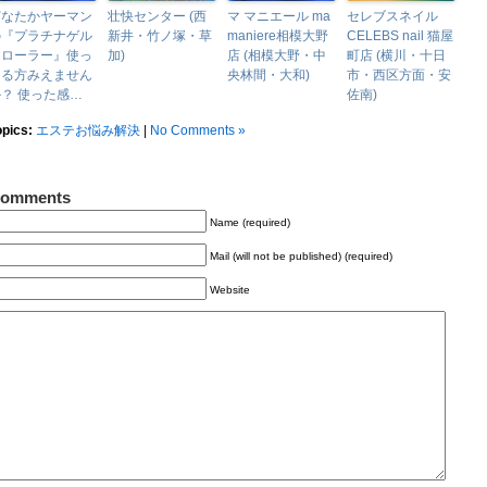
どなたかヤーマン
壮快センター (西
マ マニエール ma
セレブスネイル
の『プラチナゲル
新井・竹ノ塚・草
maniere相模大野
CELEBS nail 猫屋
マローラー』使っ
加)
店 (相模大野・中
町店 (横川・十日
てる方みえません
央林間・大和)
市・西区方面・安
？ 使った感…
佐南)
opics:
エステお悩み解決
|
No Comments »
omments
Name (required)
Mail (will not be published) (required)
Website