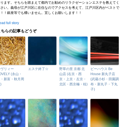
困ります。そちらを踏まえて都内でお勧めのリラクゼーションエステを教えてく
ださい。義母が江戸川区に在住なのでアクセスを考えて、江戸川区内がベストで
す！！銀座等でも構いません。宜しくお願いします！！
ad full story
こちらの記事もどうぞ
ラヴリィー
エステ終了☆
野草の里 京都 北
ビーハウス Be
OVELY (永山・
山店 (右京・西
House 新丸子店
東・新富・秋月周
京・上京・左京・
(武蔵小杉・田園調
)
北区・西京極・桂)
布・新丸子・下丸
子)