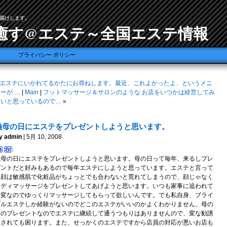
届けします。
癒す@エステ～全国エステ情報
プライバシー ポリシー
エステにいかれてるかたにお尋ねします。最近、これよかったよ、というメニ
ーが….
|
Main
|
フットマッサージ＆サロンのような お店をいつかは経営してみ
たいと思っているので…
»
義母の日にエステをプレゼントしようと思います。
y admin
| 5月 10, 2008
義母の日にエステをプレゼントしようと思います。母の日って毎年、来るしプレ
ゼントだと好みもあるので毎年エステにしようと思っています。エステと言って
も顔は敏感肌で化粧品がちょっとでも合わないと荒れてしまうので、顔じゃなく
ボディマッサージをプレゼントしてあげようと思います。いつも家事に追われて
大変なのでゆっくりマッサージしてもらって欲しいんです。でも私自身、ブライ
ダルエステしか経験がないのでどこのエステがいいのかよくわかりません。母の
日のプレゼントなのでエステに継続して通うつもりはありませんので、変な勧誘
をされても困ります。また、せっかくのエステですから店員の対応が悪いお店も