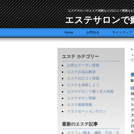
エステサロンやエステ体験などの口コミ情報をお
エステサロンで
Home
お問合せ
サイトマップ
«
ュ
エステ カテゴリー
お得なクーポン情報
エステお悩み解決
エステの口コミ情報
B
エステを体験しよう
エステサロンで働く求人情報
エステサロン情報
エステ最新情報
リラクゼーションサロン
最新のエステ記事
カラフェ (菊名・綱島・日吉・元