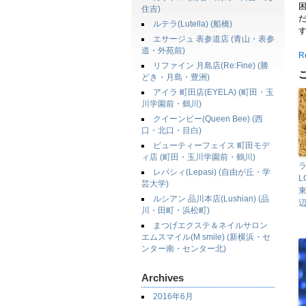
住吉)
ルテラ(Lutella) (船橋)
エサージュ 表参道店 (青山・表参
道・外苑前)
Re
リファイン 月島店(Re:Fine) (勝
どき・月島・豊洲)
アイラ 町田店(EYELA) (町田・玉
川学園前・鶴川)
クイーンビー(Queen Bee) (西
口・北口・目白)
ビューティーフェイス 町田モデ
ィ店 (町田・玉川学園前・鶴川)
レパシィ(Lepasi) (自由が丘・学
L
芸大学)
ルシアン 品川本店(Lushian) (品
辺
川・田町・浜松町)
まつげエクステ＆ネイルサロン
エムスマイル(M smile) (新横浜・セ
ンター南・センター北)
Archives
2016年6月