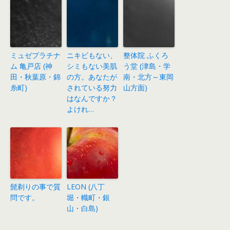
ミュゼプラチナ
ニキビもない、
整体院 ふくろ
ム 亀戸店 (神
シミもない美肌
う堂 (津島・学
田・秋葉原・錦
の方。あなたが
南・北方～東岡
糸町)
されている努力
山方面)
はなんですか？
よけれ…
髭剃りの事で質
LEON (八丁
問です。
堀・幟町・銀
山・白島)