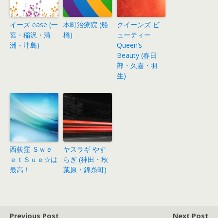
イーズ ease (一
本町治療院 (船
クイーンズ ビ
宮・稲沢・清
橋)
ューティー
洲・津島)
Queen’s
Beauty (春日
部・久喜・羽
生)
西荻窪 Ｓｗｅ
ヤスラギ やす
ｅｔＳｕｅ☆は
らぎ (神田・秋
最高！
葉原・錦糸町)
Previous Post
Next Post