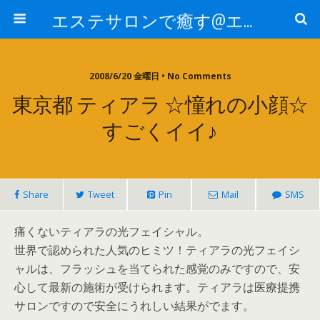
エステサロンで癒す@エステ～全国エステ情報
2008/6/20 金曜日 • No Comments
東京都 ティアラ ☆憧れの小顔☆
すごくイイ♪
Share
Tweet
Pin
Mail
SMS
痛くないティアラの光フェイシャル。
世界で認められた人気のヒミツ！ティアラの光フェイシ
ャルは、フラッシュを当てられた感覚のみですので、安
心して最新の施術が受けられます。ティアラは医療提携
サロンですので安全にうれしい結果がでます。