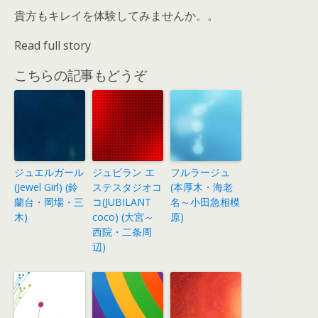
貴方もキレイを体験してみませんか。。
Read full story
こちらの記事もどうぞ
ジュエルガール
ジュビラン エ
フルラージュ
(Jewel Girl) (鈴
ステスタジオコ
(本厚木・海老
蘭台・岡場・三
コ(JUBILANT
名～小田急相模
木)
coco) (大宮～
原)
西院・二条周
辺)