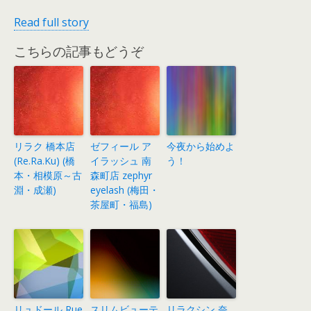
Read full story
こちらの記事もどうぞ
リラク 橋本店
ゼフィール ア
今夜から始めよ
(Re.Ra.Ku) (橋
イラッシュ 南
う！
本・相模原～古
森町店 zephyr
淵・成瀬)
eyelash (梅田・
茶屋町・福島)
リュドール Rue
スリムビューテ
リラクシン 奈