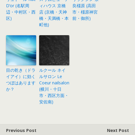
D’or (名駅周
ィハウス 京橋
良橿原 (高田
辺・中村区・西
店 (京橋・天神
市・橿原神宮
区)
橋・天満橋・本
前・御所)
町他)
目の乾き（ドラ
ルクール ネイ
イアイ）に効く
ルサロン Le
つぼはあります
Coeur nailsalon
か？
(横川・十日
市・西区方面・
安佐南)
Previous Post
Next Post