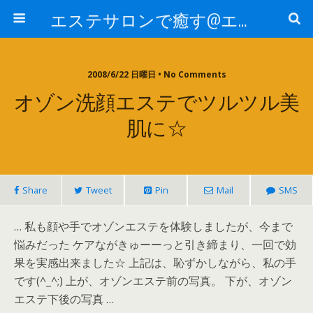
エステサロンで癒す@エステ～全国エステ情報
2008/6/22 日曜日 • No Comments
オゾン洗顔エステでツルツル美
肌に☆
Share
Tweet
Pin
Mail
SMS
… 私も顔や手でオゾンエステを体験しましたが、今まで
悩みだった ケアながきゅーーっと引き締まり、一回で効
果を実感出来ました☆ 上記は、恥ずかしながら、私の手
です(^_^;) 上が、オゾンエステ前の写真。 下が、オゾン
エステ下後の写真 …