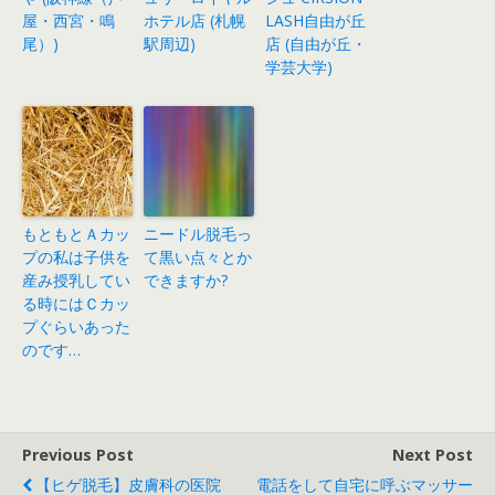
屋・西宮・鳴
ホテル店 (札幌
LASH自由が丘
尾）)
駅周辺)
店 (自由が丘・
学芸大学)
もともとＡカッ
ニードル脱毛っ
プの私は子供を
て黒い点々とか
産み授乳してい
できますか?
る時にはＣカッ
プぐらいあった
のです…
Previous Post
Next Post
【ヒゲ脱毛】皮膚科の医院
電話をして自宅に呼ぶマッサー