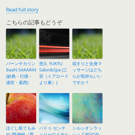
Read full story
こちらの記事もどうぞ
バーンサカリン
悠久 YUKYU
垢すりと全身マ
BaaN SAKARIN
Salon&Spa (三
ッサージはどち
(妙典・行徳・
宮（トアロード
らが気持ちいい
浦安・葛西)
より東）)
ですか？
ほぐし処てもみ
パドゥ センチ
シルシオンラッ
や (阪神線（芦
ュリーロイヤル
シュ CIRSION